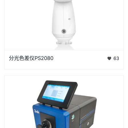
浏览器不支持“视频”标签。“胖妞”是国产分光色差仪PS
分光色差仪PS2080
63
系列的昵称，“胖妞&rdq…