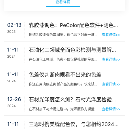
查看详情
02-13
乳胶漆调色：PeColor配色软件+测色仪，轻松搞定！
2025
传统乳胶漆调色车间里，调色师正对着一堆色卡和原料反复调试，手写配方被汗水浸湿，第5次上墙测试依然存在…
查看详情>>
11-11
石油化工领域全面色彩检测与测量解决方案
2024
在石油化工领域，色彩不仅仅是视觉的呈现，更是质量与安全的重要标识。今天，我们一起来关注石油化工领域全…
查看详情>>
11-11
色差仪判断肉眼看不出来的色差
2024
你还在用肉眼去判断产品的颜色吗？快来试试这款色差仪，可以轻松解决色差问题，帮助您实现专业的色彩管理，…
查看详情>>
12-26
石材光泽度怎么测？石材光泽度检验标准
2024
在石材加工与应用过程中，光泽度作为衡量石材表面反射光亮度和反射率的重要指标，不仅关乎石材的美学价值，…
查看详情>>
11-11
三恩时携美缝配色仪，与您相约2024佛山中国美缝展！