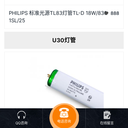
TL83灯管，色温3000K，主要为欧洲标准暖白商店光
PHILIPS 标准光源TL83灯管TL-D 18W/830
888
源 (Warm White )。光源高光效，显色指数高，还原被
1SL/25
照物真彩效果，视觉更舒适卡座针脚电镀银工艺，金属
纯度高导电性能好，有效防止氧化，经久耐用灯体灯体
U30灯管
采用高质量…
电话咨询
QQ咨询
在线留言