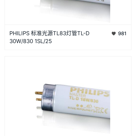
TL83灯管，色温3000K，主要为欧洲标准暖白商店光
PHILIPS 标准光源TL83灯管TL-D
981
源 (Warm White )。光源高光效，显色指数高，还原被
30W/830 1SL/25
照物真彩效果，视觉更舒适卡座针脚电镀银工艺，金属
纯度高导电性能好，有效防止氧化，经久耐用灯体灯体
采用高质量…