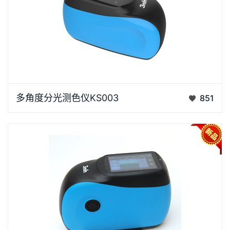
1.采用3角度同步测量，精准捕捉特殊效果色同步测量
多角度分光测色仪KS003
851
能力：1个接收器+3个光源，同时测
45as15°/45as45°/45as110°三角度，无需多次调整，
效率提升3倍 全场景覆盖：适配汽车面漆、塑料件、化
妆品包材等全品类…