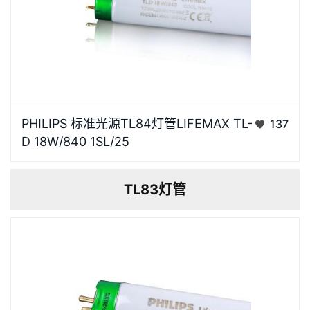
光源高光效，显色指数高，还原被照物真彩效果，视觉
PHILIPS 标准光源TL84灯管LIFEMAX TL-
137
更舒适卡座针脚电镀银工艺，金属纯度高导电性能好，
D 18W/840 1SL/25
有效防止氧化，经久耐用灯体灯体采用高质量航空级材
质，安装方便耐高温，散热性能好相关色温（标称）
TL83灯管
4000 K光通…