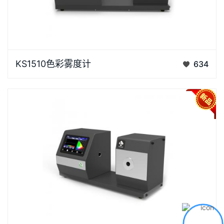
KS1510色彩雾度计硬件配置高，搭载400~700nm组
KS1510色彩雾度计
634
合LED光源、Φ154mm积分球及纳米集成光谱传感器，
搭配硅光电二极管阵列（双列 18 组）感应器，可精确
采集透射样品的透过率曲线并输出色度数据。仪器配备
开放式测量区…