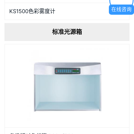
KS1500色彩雾度计可精确测量透明/半透明材料的雾
在线咨询
KS1500色彩雾度计
951
度、透过率、色差、清晰度、浊度、铂钴色度、黄度、
白度等多个参数，并显示光谱图；开放式测量区域支持
标准光源箱
卧式或竖立测试，适应液体及大尺寸样品（厚度＜
105mm）；提供&P…
对色灯箱 P60+/T60+可以据用户的需求,可为用户提供