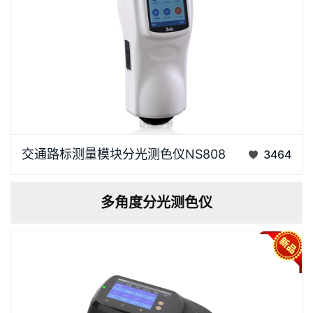
在《GB2893安全色》、《GB/T18833道路交通反光
交通路标测量模块分光测色仪NS808
3464
膜》等相关标准中，通常给出一块颜色区域（多个色品
坐标点）和亮度因数要求，在D65/A光源和45/0几何条
多角度分光测色仪
件下，判定样品是否落在对应的颜色区域内，借此判定
样品是否满足标…