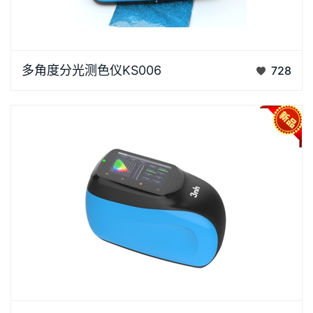
1.测量精度：6 角度同步测量，0.02ΔE*ab 高重复性多
多角度分光测色仪KS006
728
角度同步测量体系采用8 个光源 + 1 个接收器创新组
合，实现 6 个角度同步测量，全面捕捉金属色、珠光色
的随角异色特性。角度覆盖：45as-15°、45as15°…
1. 全场景覆盖：12 角度精准捕捉适配复杂饰面KS012