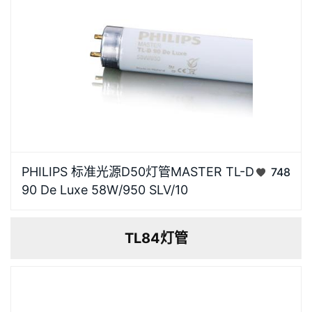
光源高光效，显色指数高，还原被照物真彩效果，视觉
PHILIPS 标准光源D50灯管MASTER TL-D
748
更舒适卡座针脚电镀银工艺，金属纯度高导电性能好，
90 De Luxe 58W/950 SLV/10
有效防止氧化，经久耐用灯体灯体采用高质量航空级材
质，安装方便耐高温，散热性能好颜色代码950 [ CCT
TL84灯管
5000K]光…