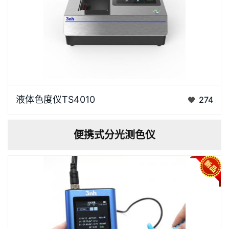
液体色度仪TS4010是3nh采用创新的核心技术专为液
液体色度仪TS4010
274
体色度测量设计的高精度色彩分析利器。采用D/0光学
结构，搭载全波段LED光源和高性能测试系统，液体色
便携式分光测色仪
度仪TS4010能够快速而准确地捕捉样品的透射色彩，
并深入解析其细…