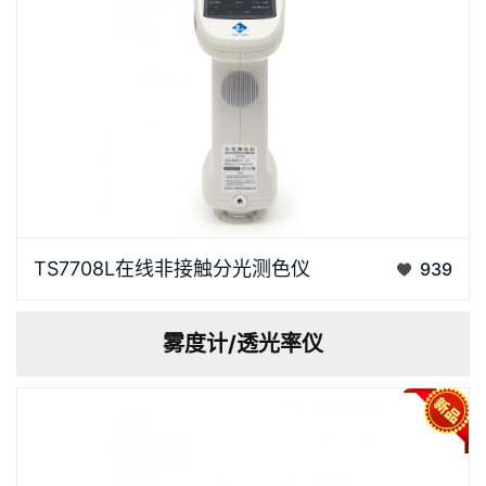
泰双TS7708L在线非接触分光测色仪采用1000线精密
TS7708L在线非接触分光测色仪
939
闪耀光栅作为分光元件，内置硅光电二极管阵列（双列
40组）感应器、进口白板，重复性ΔE*ab 轻松控制在
雾度计/透光率仪
0.03以内，采用高寿命的全光谱LED作为光源,光学分
辨率在可…