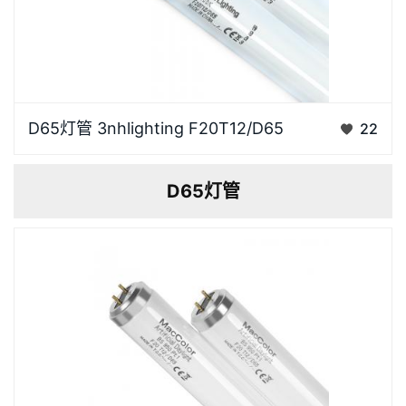
3nhlighting品牌D65 灯管F20T12长度60cm，功率
D65灯管 3nhlighting F20T12/D65
22
20W，可替代 SYLVANIA F20T12/D65 、
GRETAGMACBETH F20T12/D65 、 VeriVide
D65灯管
F20T12/D65产品特点3nhlighting D65灯管F20T12显
指Ra≥94%，具有超强的色彩还原效果，基…