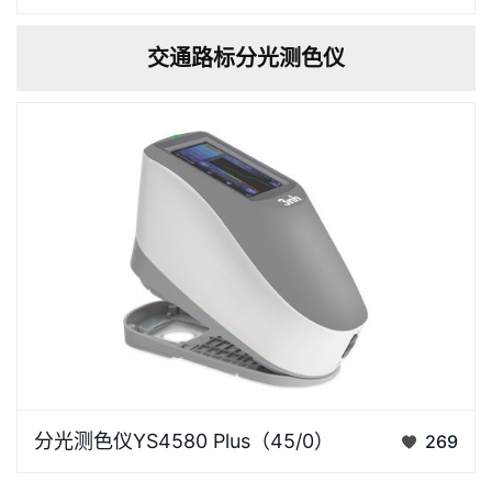
计。采用国际通用的45/0光学结构，内置高性能光学系
交通路标分光测色仪
统，在360～780nm光谱范围内实现快速精准测量。产
品配备七种测…
光栅分光测色仪YS4580 Plus色彩色差仪简介YS4580
分光测色仪YS4580 Plus（45/0）
269
plus高精度色彩色差仪采用符合CIE No.15的45/0（45
度环形照明，0度接收）几何光学结构，采用凹面光栅