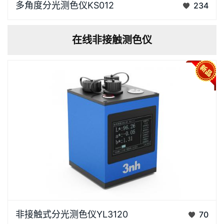
多角度分光测色仪KS012
234
为实现特殊效果材料和复杂材料的优质质量设置了标
准，12个光谱测量角度覆盖从低角度到高角度的全维
在线非接触测色仪
度，精准捕捉特效饰面的色彩变化。覆盖实色、金属
色、珠光色等全…
基于45/0光学结构的YL3120是一款专为工业流水线、
非接触式分光测色仪YL3120
70
机械臂集成设计的在线颜色传感器,无需人工干预，长期