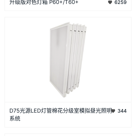
升级版对色灯箱 P60+/T60+
6259
国际照明会(CIE)所认可的各种标准光源,符合所有主要
的视觉评价，包括AS，ASTM，BSI，DIN和IS0国际标
准，如：ISO 3664 、ISO 3668、ISO 13076、ISO
23603、AATCC EP9…
D75棉花分级标准光源箱是棉花分级室模拟昼光照明装
D75光源LED灯管棉花分级室模拟昼光照明
344
置，适用于棉花检验分级室评定棉花色泽及其它类似场
系统
合，代替传统的北向天窗昼光，比自然光稳定，克服了
地理位置、季节时间、天气状况等因素的影响，昼夜均