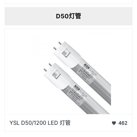
GRETAGMACBETH F20T12/D65 、 VeriVide
D50灯管
F20T12/D65产品特点3nhlighting D65灯管F20T12显
指Ra≥94%，具有超强的色彩还原效果，基…
YSL D50/1200 LED 灯管简介标准光源YSL
YSL D50/1200 LED 灯管
462
D50/1200mm是3nh 研发的高显色指印刷专用光源
（CCT5000K Ra≥97）。其采用先进LED技术，优化