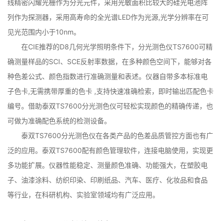
线精密闪耀光栅作为分光元件，采用光敏面积比较大的硅光电池阵
列作为探测器，采用高寿命的全光谱LED作为光源,光学分辨率在可
见光范围内小于10nm。
在CIE推荐的D8几何光学照明条件下，分光测色仪TS7600可精
确测量样品的SCI、SCE反射率数据，在多种颜色空间下，能够对各
种色差公式、颜色指数进行准确测量和表述。仪器自带多本标准电
子色卡,无需携带厚重的色卡 ,支持快速准确检索，即时输出匹配色卡
编号。借助泰双TS7600分光测色仪可轻松实现颜色的精确传递，也
可做为准确配色系统的检测设备。
泰双TS7600分光测色仪在各类产品的色差品质管控方面也有广
泛的应用。泰双TS7600配有颜色管理软件，连接电脑使用，实现更
多功能扩展。仪器性能稳定、测量颜色准确、功能强大，在塑胶电
子、油漆涂料、纺织印染、印刷纸品、汽车、医疗、化妆品和食品
等行业，在科研机构、实验室领域均有广泛应用。