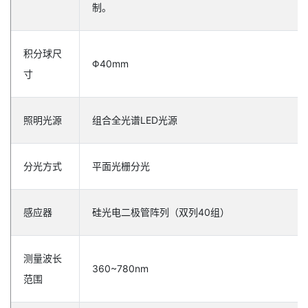
制。
积分球尺
Φ40mm
寸
照明光源
组合全光谱LED光源
分光方式
平面光栅分光
感应器
硅光电二极管阵列（双列40组）
测量波长
360~780nm
范围