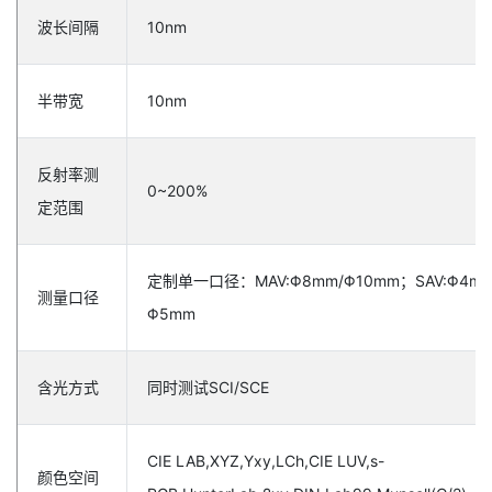
波长间隔
10nm
半带宽
10nm
反射率测
0~200%
定范围
定制单一口径：MAV:Φ8mm/Φ10mm；SAV:Φ4mm
测量口径
Φ5mm
含光方式
同时测试SCI/SCE
CIE LAB,XYZ,Yxy,LCh,CIE LUV,s-
颜色空间