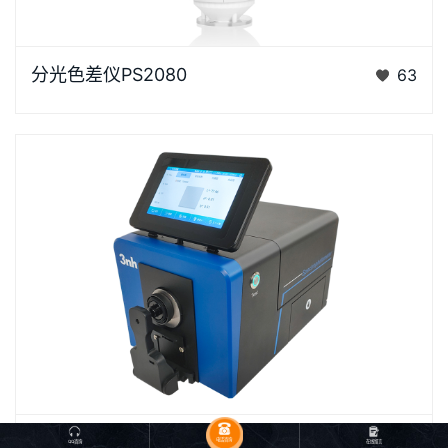
浏览器不支持“视频”标签。“胖妞”是国产分光色差仪PS
分光色差仪PS2080
63
系列的昵称，“胖妞&rdq…
台式分光测色仪TS8500是3nh运用自主分光核心技术
台式分光测色仪TS8500
190
电话咨询
QQ咨询
在线留言