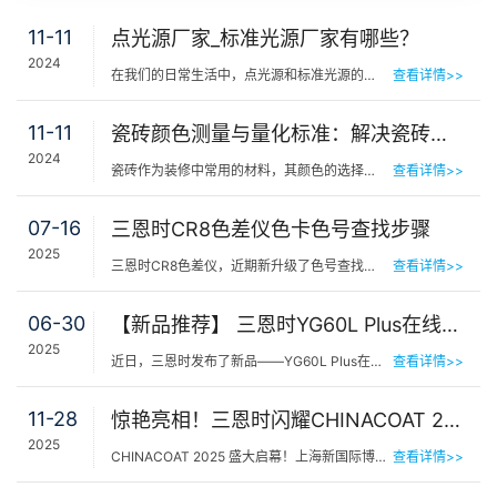
11-11
点光源厂家_标准光源厂家有哪些？
2024
在我们的日常生活中，点光源和标准光源的应用已经变得无处不在。无论是照明、显示、还是装饰，它们都扮演着…
查看详情>>
11-11
瓷砖颜色测量与量化标准：解决瓷砖颜色不一致的问题
2024
瓷砖作为装修中常用的材料，其颜色的选择与搭配对于整体装修效果至关重要。然而，瓷砖生产过程中常常因为各…
查看详情>>
07-16
三恩时CR8色差仪色卡色号查找步骤
2025
三恩时CR8色差仪，近期新升级了色号查找功能。三恩时教大家使用色差仪查找色卡色号。色卡色号查找步骤：1.…
查看详情>>
06-30
【新品推荐】 三恩时YG60L Plus在线非接触式光泽度计，光泽度更快更准
2025
近日，三恩时发布了新品——YG60L Plus在线非接触式光泽度计.YG60L Plus在线光泽度计采用非接触…
查看详情>>
11-28
惊艳亮相！三恩时闪耀CHINACOAT 2025，色彩科技魅力引燃行业热情
2025
CHINACOAT 2025 盛大启幕！上海新国际博览中心 E3 馆 5 区 B44 展台前，三恩时（3nh）一亮相便成为全场焦点…
查看详情>>