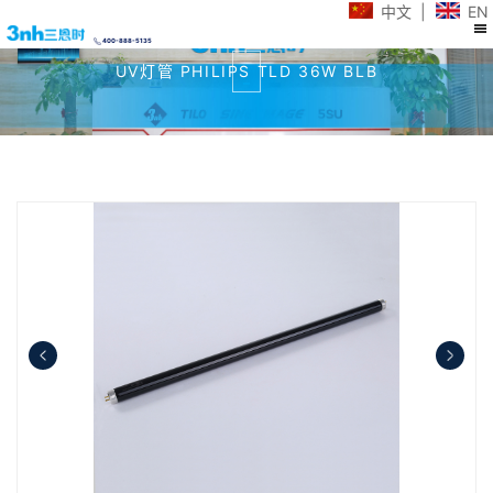
中文
|
EN
400-888-5135
UV灯管 PHILIPS TLD 36W BLB