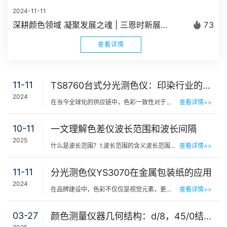
2024-11-11
深耕颜色领域 凝聚发展之魂 | 三恩时新展厅正式建成启用
73
查看详情
11-11
TS8760台式分光测色仪：印染行业的精准配色与色彩质量控制
2024
在当今全球化的供应链中，色彩一致性对于纺织品牌商、染厂和纺织品贸易商来说至关重要。色彩误差不仅会导致…
查看详情>>
10-11
一文理解色差仪波长范围和波长间隔
2025
什么是波长范围？1.波长范围的含义波长范围是指色差仪能够检测的光谱区域，通常以纳米nm为单位表示。这个参…
查看详情>>
11-11
分光测色仪YS3070在金属包装纸的应用
2024
在品牌建设中，色彩不仅仅是视觉元素，更是品牌个性和情感的直接表达。对于金属包装而言，其独特的光泽和色…
查看详情>>
03-27
颜色测量仪器几何结构：d/8，45/0结构特点