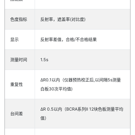
色度指标
反射率，遮盖率(对比度)
显示
反射率差值，合格/不合格结果
测量时间
1.5s
ΔR0.1以内（仪器预热校正后,以间隔5s测量
重复性
白板30次平均值)
ΔR 0.5以内（BCRA系列Ⅱ 12块色板测量平均
台间差
值）