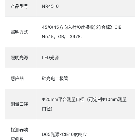
产品型号
NR4510
45/0(45方向入射/0度接收);符合标准CIE
照明方式
No.15，GB/T 3978.
照明光源
LED光源
感应器
硅光电二极管
Φ20mm平台测量口径（可定制Φ10mm测量
测量口径
口径）
探测器响
D65光源xCIE10度响应
应函数