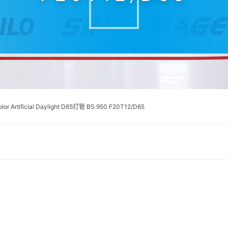
or Artificial Daylight D65灯管 BS 950 F20T12/D65