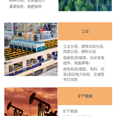
树种识别、生物量估计
灌溉指导、施肥指导
工业
工业分选、建筑垃圾分选、
肉类分选、塑料分选
瑕疵检测(钢铁、光伏发电
组件、液晶屏等)
颜色检测(塑胶、布料、印
染)高压电力巡检、交通型
号灯巡检
矿产勘查
矿产勘查