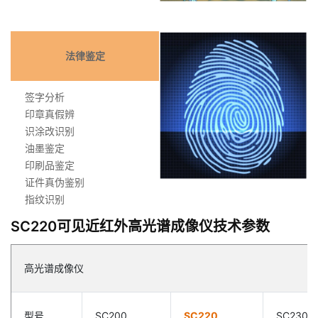
法律鉴定
签字分析
印章真假辨
识涂改识别
油墨鉴定
印刷品鉴定
证件真伪鉴别
指纹识别
SC220可见近红外高光谱成像仪技术参数
高光谱成像仪
型号
SC200
SC220
SC230