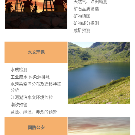
天然气、油田勘测
矿石品质筛选
矿物填图
矿物成分探测
成矿预测
水文环保
水质检测
工业废水,污染源排除
水污染空间分布及迁移特征
分析
江河湖泊水文环境监控
潮汐预警
蓝藻、绿藻、赤潮的预警
重金属污染
国防公安