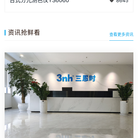
台式分光测色仪YS6060
8645
的国产台式光栅分光测色仪， TFT真彩7inch电容触摸
屏、全光…
资讯抢鲜看
查看更多资讯