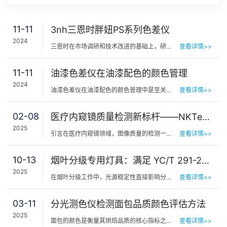
11-11
3nh三恩时胖妞PS系列色差仪
2024
三恩时在市场调研和技术改进的基础上，研发出了全新的分光色差仪产品——胖妞PS系列。该系列共有…
查看详情>>
11-11
油漆色差仪在油漆配色的颜色管理
2024
油漆色差仪在油漆配色的颜色管理中是至关重要的。不论是家居装修、汽车修理或是工业制造，色调的一致性和精…
查看详情>>
02-08
医疗内窥镜质量检测新标杆——NKTest软件五大核心功能解析
2025
引言在医疗内窥镜领域，图像质量的检测一直是确保设备性能和诊断准确性的关键环节。NKTest内窥镜图像软件作…
查看详情>>
10-13
烟叶分级专用灯具：满足 YC/T 291-2009 标准的照明系统
2025
在烟叶分级工作中，光源稳定性直接影响分级准确性 —— 不同时间、不同环境的光线差异，很容易导…
查看详情>>
03-11
分光测色仪检测面包品质颜色评估方法
2025
面包的颜色是衡量其烘焙品质的核心指标之一，直接影响消费者接受度和产品市场竞争力。本文以TS7600分光测色…
查看详情>>