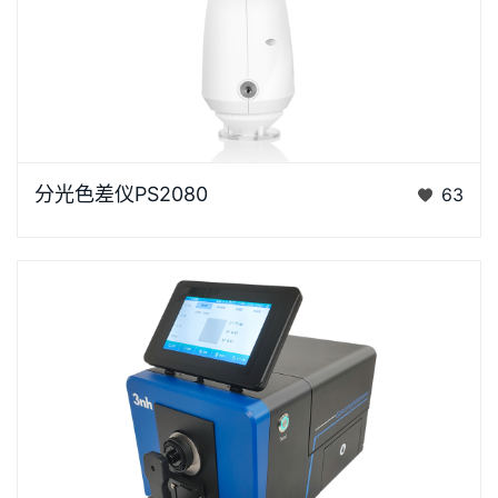
浏览器不支持“视频”标签。“胖妞”是国产分光色差仪PS
分光色差仪PS2080
63
系列的昵称，“胖妞&rdq…