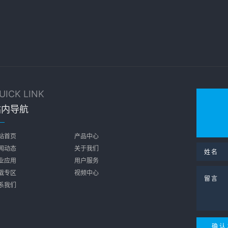
UICK LINK
站内导航
站首页
产品中心
闻动态
关于我们
业应用
用户服务
载专区
视频中心
系我们