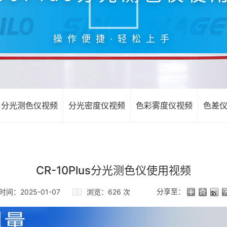
操作便捷·轻松上手
分光测色仪视频
分光密度仪视频
色彩雾度仪视频
色差
CR-10Plus分光测色仪使用视频
分享至：
间：2025-01-07
浏览：626 次