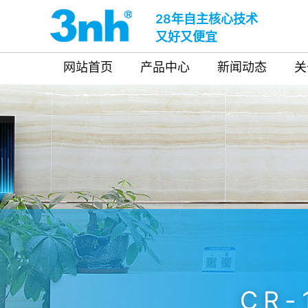
28年自主核心技术
又好又便宜
网站首页
产品中心
新闻动态
关
CR