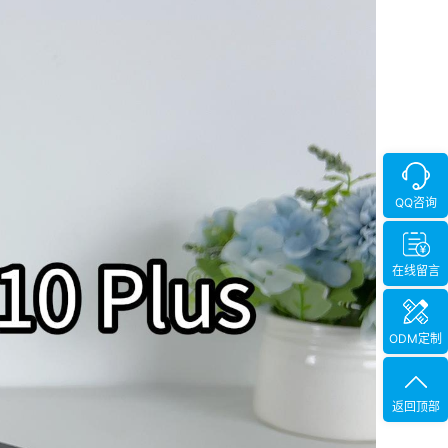
QQ咨询
在线留言
ODM定制
返回顶部