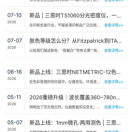
07-10
新品 | 三恩时TS1060分光密度仪，一机覆盖平版装潢印刷品色密度与色差检测
2026
在印刷包装行业，平版装潢印刷品广泛应用于包装工艺品、日化标签、节日用品等场景，客户对同一批次产品的色…
查看详情>>
07-07
肤色等级怎么分？从Fitzpatrick到ITA°，三恩时皮肤测色仪让肤色“数字化”
2026
以前我们描述肤色：“我偏白”“你有点黄”“他挺黑”……现在…
查看详情>>
06-16
新品上线：三恩时NETMETRIC-12色砖与网络校正软件，解决台间差难题
2026
在色彩管理的供应链中，仪器老化、环境波动、台间差…… 一个环节的微小偏差，都可能导致最终…
查看详情>>
05-11
2026重磅升级｜波长覆盖360~780nm，三恩时便携式分光测色仪全光谱了！
2026
明明加了荧光增白剂，仪器数据却没变化；两个零件在室内颜色一样，一到阳光下就“原形毕露”&hel…
查看详情>>
05-07
新品上线：1mm微孔·两用测色 | 三恩时PS401/PS301分光测色仪！
2026