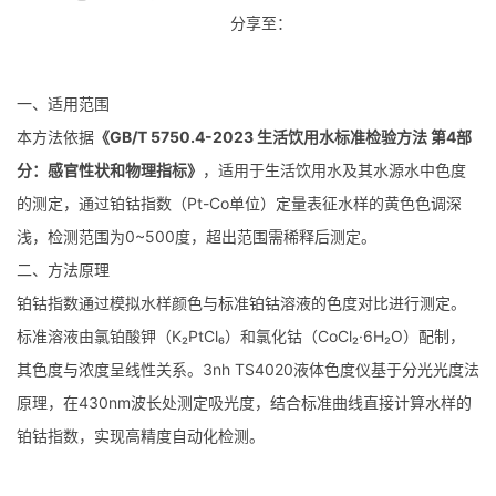
分享至：
一、适用范围
本方法依据
《GB/T 5750.4-2023 生活饮用水标准检验方法 第4部
分：感官性状和物理指标》
，适用于生活饮用水及其水源水中色度
的测定，通过铂钴指数（Pt-Co单位）定量表征水样的黄色色调深
浅，检测范围为0~500度，超出范围需稀释后测定。
二、方法原理
铂钴指数通过模拟水样颜色与标准铂钴溶液的色度对比进行测定。
标准溶液由氯铂酸钾（K₂PtCl₆）和氯化钴（CoCl₂·6H₂O）配制，
其色度与浓度呈线性关系。3nh TS4020液体色度仪基于分光光度法
原理，在430nm波长处测定吸光度，结合标准曲线直接计算水样的
铂钴指数，实现高精度自动化检测。