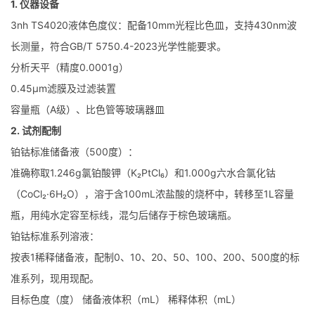
1. 仪器设备
3nh TS4020液体色度仪：配备10mm光程比色皿，支持430nm波
长测量，符合GB/T 5750.4-2023光学性能要求。
分析天平（精度0.0001g）
0.45μm滤膜及过滤装置
容量瓶（A级）、比色管等玻璃器皿
2. 试剂配制
铂钴标准储备液（500度）：
准确称取1.246g氯铂酸钾（K₂PtCl₆）和1.000g六水合氯化钴
（CoCl₂·6H₂O），溶于含100mL浓盐酸的烧杯中，转移至1L容量
瓶，用纯水定容至标线，混匀后储存于棕色玻璃瓶。
铂钴标准系列溶液：
按表1稀释储备液，配制0、10、20、50、100、200、500度的标
准系列，现用现配。
目标色度（度） 储备液体积（mL） 稀释体积（mL）