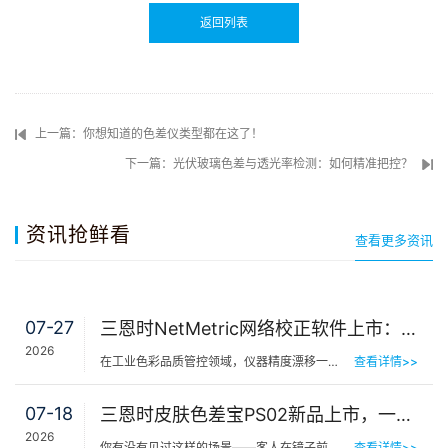
返回列表
上一篇：你想知道的色差仪类型都在这了！
下一篇：光伏玻璃色差与透光率检测：如何精准把控？
资讯抢鲜看
查看更多资讯
07-27
三恩时NetMetric网络校正软件上市：告别返厂，15分钟让测色仪“恢复出厂精度”
2026
在工业色彩品质管控领域，仪器精度漂移一直是制造企业挥之不去的隐痛。同一批货，A车间测合格、B车间测不合…
查看详情>>
07-18
三恩时皮肤色差宝PS02新品上市，一键测出你的精准肤色等级
2026
你有没有见过这样的场景——客人在镜子前端详半天，问：“我是不是白了一点？”美容师…
查看详情>>