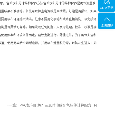
等现象。色差仪积分球维护保养方法色差仪积分球的维护保养是确保测量准
ODM定制
测量结果不准确等，首先可以检查电源线是否插紧，灯泡是否损坏，如果
需要用软布轻轻擦拭清洁。注意不要用化学溶剂或水直接清洗，以免损坏
返回顶部
机构是否灵活可靠等。如果发现任何问题，应及时处理。校准：校准是确
据使用频率和环境条件而定，建议定期进行。除此之外，为了确保安全和
摔落；使用完毕后应切断电源，并用软布遮盖积分球，以防灰尘进入；如
下一篇：PVC如何配色？三恩时电脑配色软件计算配方