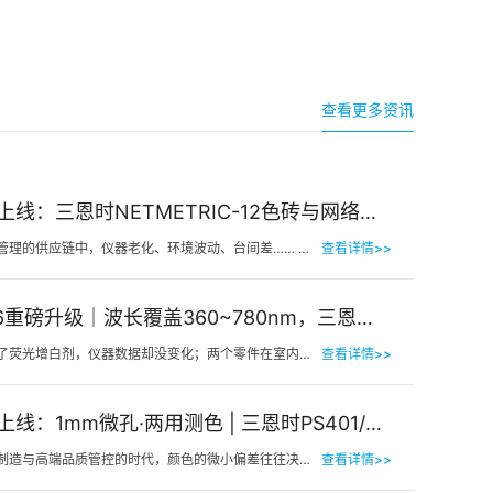
查看更多资讯
新品上线：三恩时NETMETRIC-12色砖与网络校正软件，解决台间差难题
在色彩管理的供应链中，仪器老化、环境波动、台间差…… 一个环节的微小偏差，都可能导致最终…
查看详情>>
2026重磅升级｜波长覆盖360~780nm，三恩时便携式分光测色仪全光谱了！
明明加了荧光增白剂，仪器数据却没变化；两个零件在室内颜色一样，一到阳光下就“原形毕露”&hel…
查看详情>>
新品上线：1mm微孔·两用测色 | 三恩时PS401/PS301分光测色仪！
在精密制造与高端品质管控的时代，颜色的微小偏差往往决定着产品的最终命运。对于极小物件、曲面弧面、精密…
查看详情>>