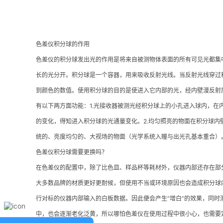
色差仪积分球的作用
色差仪的积分球发出光的作用是将来自被测物体表面的所有可见光都集
长的光分开。积分球是一个容器，用来吸收反射光线。当反射光线穿过
到颜色的数值。使用积分球的目的是使进入它内部的光，经内壁漫反射
有以下两方面功能：1.光接收器被测光经积分球上的小孔进入球内，
的变化，得知进入积分球的光通量变化。2.均匀照亮的物面在积分球
统的、亮度均匀的、大视场的物面（光学系统入瞳与出光孔基本重合）
色差仪积分球需要更换吗？
在色差仪的配置中，除了比色皿、样品杯等耗材外，仪器内部还存在部
大多数品牌的材质更好更耐候，但使用不当或环境原因也会造成积分球
行对标的仪器内部输入的白板数据。因此便会产生“增白”的效果，同时
中，也会逐渐老化泛黄，所以哪怕色差仪在使用过程中很小心，也需要定