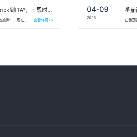
04-09
肤色等级怎么分？从Fitzpatrick到ITA°，三恩时皮肤测色仪让肤色“数字化”
番茄
2026
他挺黑”……现在…
查看详情>>