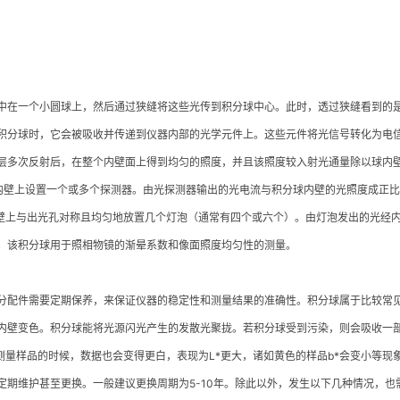
中在一个小圆球上，然后通过狭缝将这些光传到积分球中心。此时，透过狭缝看到的
积分球时，它会被吸收并传递到仪器内部的光学元件上。这些元件将光信号转化为电
层多次反射后，在整个内壁面上得到均匀的照度，并且该照度较入射光通量除以球内
在内壁上设置一个或多个探测器。由光探测器输出的光电流与积分球内壁的光照度成正
内壁上与出光孔对称且均匀地放置几个灯泡（通常有四个或六个）。由灯泡发出的光经
。该积分球用于照相物镜的渐晕系数和像面照度均匀性的测量。
分配件需要定期保养，来保证仪器的稳定性和测量结果的准确性。积分球属于比较常
内壁变色。积分球能将光源闪光产生的发散光聚拢。若积分球受到污染，则会吸收一
测量样品的时候，数据也会变得更白，表现为L*更大，诸如黄色的样品b*会变小等
期维护甚至更换。一般建议更换周期为5-10年。除此以外，发生以下几种情况，也