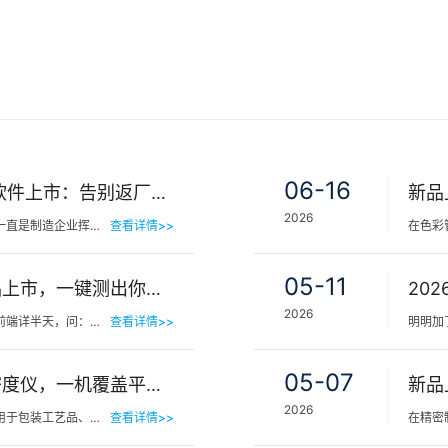
06-16
三恩时NetMetric网络校正软件上市：告别返厂，15分钟让测色仪“恢复出厂精度”
2026
在工业色彩品质管控领域，仪器精度漂移一直是制造企业挥之不去的隐痛。同一批货，A车间测合格、B车间测不合…
查看详情>>
05-11
三恩时皮肤色差宝PS02新品上市，一键测出你的精准肤色等级
2026
你有没有见过这样的场景——客人在镜子前端详半天，问：“我是不是白了一点？”美容师…
查看详情>>
05-07
新品 | 三恩时TS1060分光密度仪，一机覆盖平版装潢印刷品色密度与色差检测
2026
在印刷包装行业，平版装潢印刷品广泛应用于包装工艺品、日化标签、节日用品等场景，客户对同一批次产品的色…
查看详情>>