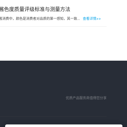
酱色度质量评级标准与测量方法
在番茄酱消费中，颜色是消费者对品质的第一感知，其一致性与达标性直接影响品牌信任度和产品竞争力。很多人…
查看详情>>
优质产品服务商值得您分享