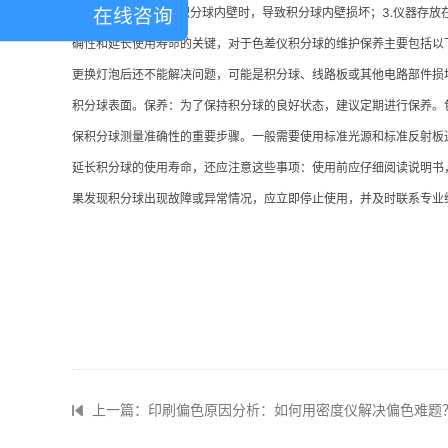
在线咨询
样的颜色；2.在擦拭积分球内壁时，导致积分球内壁损坏；3.仪器存
确性和延长使用寿命的关键，对于色差仪积分球的维护保养主要包括以
更换灯泡后还不能解决问题，可能是积分球、线路板或其他电路部件损
积分球表面。保养：为了保持积分球的良好状态，建议定期进行保养。
保积分球测量准确性的重要步骤。一般需要使用标准光源和标准反射板
延长积分球的使用寿命，还应注意这些事项：使用前应仔细阅读说明书
果发现积分球出现故障或异常情况，应立即停止使用，并及时联系专业
上一篇：印刷偏色原因分析：如何用密度仪解决偏色难题