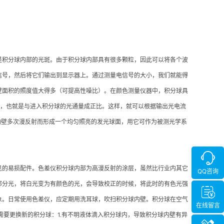
是积分球内部的光斑。由于积分球内部具有很多颗粒，因此可以将各个波
信号，然后将它们输出到显示器上。通过测量电信号的大小，我们就能得
壁面积的照度值大得多（可提高性噪比）。在颜色测量仪器中，积分球具
比，也就是与进入积分球的光通量成正比。这样，就可以根据输出光电流
内壁多次漫反射而形成一个均匀照亮的发光球面，用它可作为被测光学系
见的易损配件。色差仪积分球内部为高漫反射的涂层，虽然比行业内其它
QQ咨询
部分光，将白光变为有颜色的光，会导致校正的时候，将此时的有色光强
现象。日常使用色差仪，应定期用洗耳球，吹扫积分球内壁。积分球在空气
在线留言
需要更换新的积分球：1.有不明液体滴入积分球内，导致积分球内壁有异