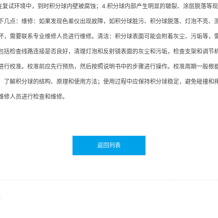
放在复试环境中，到时积分球内壁被腐蚀；4.积分球内部产生明显的皲裂、涂层脱落
下几点：维修：如果发现色差仪出现故障，如积分球脏污、积分球脱落、灯泡不亮、
坏，需要联系专业维修人员进行维修。清洁：积分球表面可能会附着灰尘、污垢等，
包括检查线路连接是否良好，清理灯泡和反射镜表面的灰尘和污垢，检查支架和调节
进行校准。校准前应先行预热，然后按照说明书中的步骤进行操作。校准周期一般根
，了解积分球的结构、原理和使用方法；使用过程中应保持积分球稳定，避免碰撞和
维修人员进行检查和维修。
返回列表
？