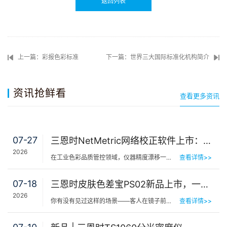
返回列表
上一篇：彩报色彩标准
下一篇：世界三大国际标准化机构简介
资讯抢鲜看
查看更多资讯
07-27
三恩时NetMetric网络校正软件上市：告别返厂，15分钟让测色仪“恢复出厂精度”
2026
在工业色彩品质管控领域，仪器精度漂移一直是制造企业挥之不去的隐痛。同一批货，A车间测合格、B车间测不合…
查看详情>>
07-18
三恩时皮肤色差宝PS02新品上市，一键测出你的精准肤色等级
2026
你有没有见过这样的场景——客人在镜子前端详半天，问：“我是不是白了一点？”美容师…
查看详情>>