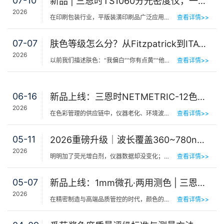
07-10
新品 | 三恩时TS1060分光密度仪，一机覆盖平版装潢印刷品色密度与色差检测
2026
在印刷包装行业，平版装潢印刷品广泛应用于包装工艺品、日化标签、节日用品等场景，客户对同一批次产品的色…
查看详情>>
07-07
肤色等级怎么分？从Fitzpatrick到ITA°，三恩时皮肤测色仪让肤色“数字化”
2026
以前我们描述肤色：“我偏白”“你有点黄”“他挺黑”……现在…
查看详情>>
06-16
新品上线：三恩时NETMETRIC-12色砖与网络校正软件，解决台间差难题
2026
在色彩管理的供应链中，仪器老化、环境波动、台间差…… 一个环节的微小偏差，都可能导致最终…
查看详情>>
05-11
2026重磅升级｜波长覆盖360~780nm，三恩时便携式分光测色仪全光谱了！
2026
明明加了荧光增白剂，仪器数据却没变化；两个零件在室内颜色一样，一到阳光下就“原形毕露”&hel…
查看详情>>
05-07
新品上线：1mm微孔·两用测色 | 三恩时PS401/PS301分光测色仪！
2026
在精密制造与高端品质管控的时代，颜色的微小偏差往往决定着产品的最终命运。对于极小物件、曲面弧面、精密…
查看详情>>