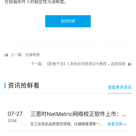
在极端条件下的稳定性与清晰度。
返回列表
上一篇：光谱转换
下一篇：【影像干货】5 款色彩还原测试卡推荐 + 选择指南
资讯抢鲜看
查看更多资讯
07-27
三恩时NetMetric网络校正软件上市：告别返厂，15分钟让测色仪“恢复出厂精度”
2026
在工业色彩品质管控领域，仪器精度漂移一直是制造企业挥之不去的隐痛。同一批货，A车间测合格、B车间测不合…
查看详情>>