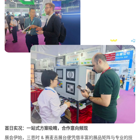
首日实况：一站式方案吸睛，合作意向频现
展会伊始，三恩时 & 赛麦吉展台便凭借丰富的展品矩阵与专业的技