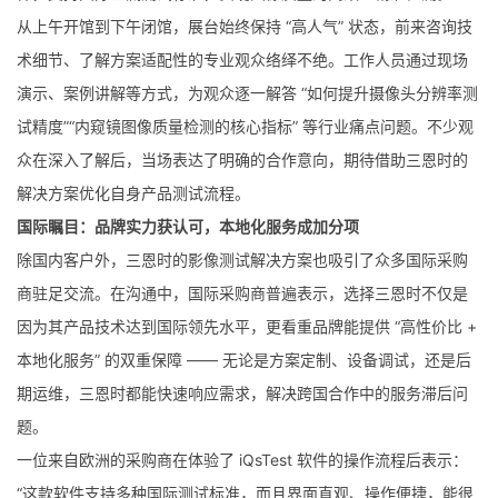
从上午开馆到下午闭馆，展台始终保持 “高人气” 状态，前来咨询技
术细节、了解方案适配性的专业观众络绎不绝。工作人员通过现场
演示、案例讲解等方式，为观众逐一解答 “如何提升摄像头分辨率测
试精度”“内窥镜图像质量检测的核心指标” 等行业痛点问题。不少观
众在深入了解后，当场表达了明确的合作意向，期待借助三恩时的
解决方案优化自身产品测试流程。
国际瞩目：品牌实力获认可，本地化服务成加分项
除国内客户外，三恩时的影像测试解决方案也吸引了众多国际采购
商驻足交流。在沟通中，国际采购商普遍表示，选择三恩时不仅是
因为其产品技术达到国际领先水平，更看重品牌能提供 “高性价比 +
本地化服务” 的双重保障 —— 无论是方案定制、设备调试，还是后
期运维，三恩时都能快速响应需求，解决跨国合作中的服务滞后问
题。
一位来自欧洲的采购商在体验了 iQsTest 软件的操作流程后表示：
“这款软件支持多种国际测试标准，而且界面直观、操作便捷，能很