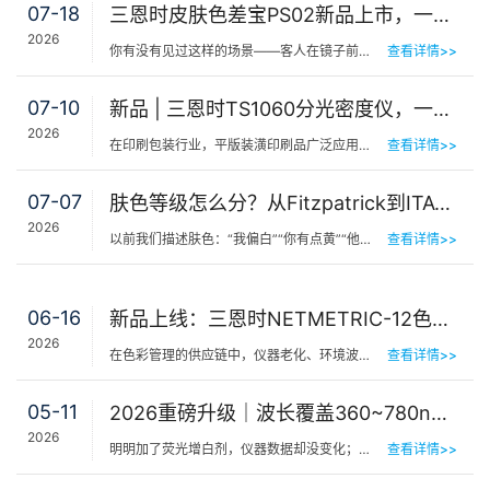
07-18
三恩时皮肤色差宝PS02新品上市，一键测出你的精准肤色等级
2026
你有没有见过这样的场景——客人在镜子前端详半天，问：“我是不是白了一点？”美容师…
查看详情>>
07-10
新品 | 三恩时TS1060分光密度仪，一机覆盖平版装潢印刷品色密度与色差检测
2026
在印刷包装行业，平版装潢印刷品广泛应用于包装工艺品、日化标签、节日用品等场景，客户对同一批次产品的色…
查看详情>>
07-07
肤色等级怎么分？从Fitzpatrick到ITA°，三恩时皮肤测色仪让肤色“数字化”
2026
以前我们描述肤色：“我偏白”“你有点黄”“他挺黑”……现在…
查看详情>>
06-16
新品上线：三恩时NETMETRIC-12色砖与网络校正软件，解决台间差难题
2026
在色彩管理的供应链中，仪器老化、环境波动、台间差…… 一个环节的微小偏差，都可能导致最终…
查看详情>>
05-11
2026重磅升级｜波长覆盖360~780nm，三恩时便携式分光测色仪全光谱了！
2026
明明加了荧光增白剂，仪器数据却没变化；两个零件在室内颜色一样，一到阳光下就“原形毕露”&hel…
查看详情>>