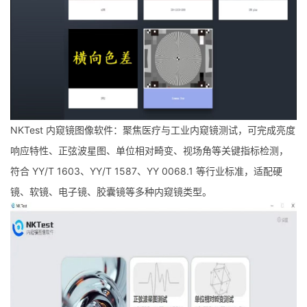
NKTest 内窥镜图像软件：聚焦医疗与工业内窥镜测试，可完成亮度
响应特性、正弦波星图、单位相对畸变、视场角等关键指标检测，
符合 YY/T 1603、YY/T 1587、YY 0068.1 等行业标准，适配硬
镜、软镜、电子镜、胶囊镜等多种内窥镜类型。