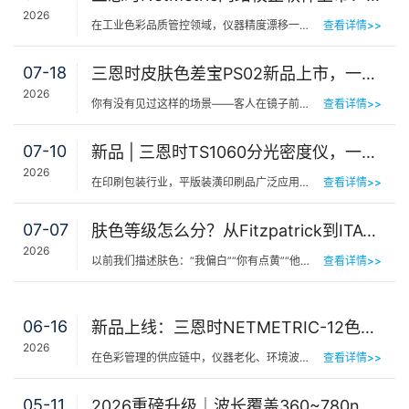
2026
在工业色彩品质管控领域，仪器精度漂移一直是制造企业挥之不去的隐痛。同一批货，A车间测合格、B车间测不合…
查看详情>>
07-18
三恩时皮肤色差宝PS02新品上市，一键测出你的精准肤色等级
2026
你有没有见过这样的场景——客人在镜子前端详半天，问：“我是不是白了一点？”美容师…
查看详情>>
07-10
新品 | 三恩时TS1060分光密度仪，一机覆盖平版装潢印刷品色密度与色差检测
2026
在印刷包装行业，平版装潢印刷品广泛应用于包装工艺品、日化标签、节日用品等场景，客户对同一批次产品的色…
查看详情>>
07-07
肤色等级怎么分？从Fitzpatrick到ITA°，三恩时皮肤测色仪让肤色“数字化”
2026
以前我们描述肤色：“我偏白”“你有点黄”“他挺黑”……现在…
查看详情>>
06-16
新品上线：三恩时NETMETRIC-12色砖与网络校正软件，解决台间差难题
2026
在色彩管理的供应链中，仪器老化、环境波动、台间差…… 一个环节的微小偏差，都可能导致最终…
查看详情>>
05-11
2026重磅升级｜波长覆盖360~780nm，三恩时便携式分光测色仪全光谱了！