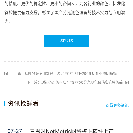
的精度、更优的稳定性、更小的台间差，为各行业的颜色、标准化
管控提供有力支撑，彰显了国产分光测色设备的技术实力与应用潜
力。
返回列表
上一篇：烟叶分级专用灯具：满足 YC/T 291-2009 标准的照明系统
下一篇：封边条对色不准？TS7700分光测色仪精准管控色差
资讯抢鲜看
查看更多资讯
07-27
三恩时NetMetric网络校正软件上市：告别返厂，15分钟让测色仪“恢复出厂精度”