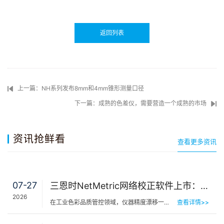
返回列表
上一篇：NH系列发布8mm和4mm锥形测量口径
下一篇：成熟的色差仪，需要营造一个成熟的市场
资讯抢鲜看
查看更多资讯
07-27
三恩时NetMetric网络校正软件上市：告别返厂，15分钟让测色仪“恢复出厂精度”
2026
在工业色彩品质管控领域，仪器精度漂移一直是制造企业挥之不去的隐痛。同一批货，A车间测合格、B车间测不合…
查看详情>>