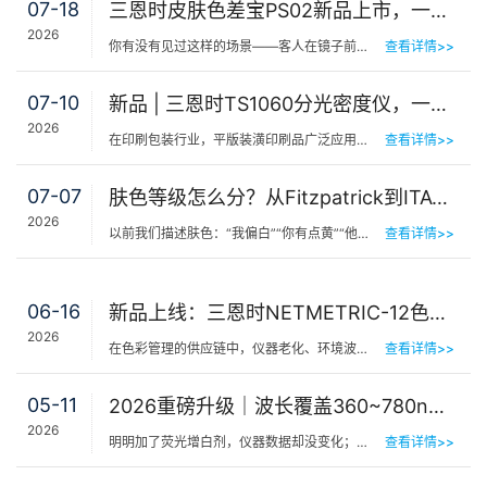
07-18
三恩时皮肤色差宝PS02新品上市，一键测出你的精准肤色等级
2026
你有没有见过这样的场景——客人在镜子前端详半天，问：“我是不是白了一点？”美容师…
查看详情>>
07-10
新品 | 三恩时TS1060分光密度仪，一机覆盖平版装潢印刷品色密度与色差检测
2026
在印刷包装行业，平版装潢印刷品广泛应用于包装工艺品、日化标签、节日用品等场景，客户对同一批次产品的色…
查看详情>>
07-07
肤色等级怎么分？从Fitzpatrick到ITA°，三恩时皮肤测色仪让肤色“数字化”
2026
以前我们描述肤色：“我偏白”“你有点黄”“他挺黑”……现在…
查看详情>>
06-16
新品上线：三恩时NETMETRIC-12色砖与网络校正软件，解决台间差难题
2026
在色彩管理的供应链中，仪器老化、环境波动、台间差…… 一个环节的微小偏差，都可能导致最终…
查看详情>>
05-11
2026重磅升级｜波长覆盖360~780nm，三恩时便携式分光测色仪全光谱了！
2026
明明加了荧光增白剂，仪器数据却没变化；两个零件在室内颜色一样，一到阳光下就“原形毕露”&hel…
查看详情>>