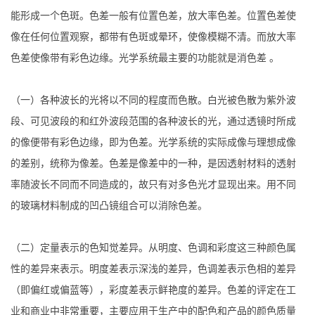
能形成一个色斑。色差一般有位置色差，放大率色差。位置色差使
像在任何位置观察，都带有色斑或晕环，使像模糊不清。而放大率
色差使像带有彩色边缘。光学系统最主要的功能就是消色差 。
（一）各种波长的光将以不同的程度而色散。白光被色散为紫外波
段、可见波段的和红外波段范围的各种波长的光，通过透镜时所成
的像便带有彩色边缘，即为色差。光学系统的实际成像与理想成像
的差别，统称为像差。色差是像差中的一种，是因透射材料的透射
率随波长不同而不同造成的，故只有对多色光才显现出来。用不同
的玻璃材料制成的凹凸镜组合可以消除色差。
（二）定量表示的色知觉差异。从明度、色调和彩度这三种颜色属
性的差异来表示。明度差表示深浅的差异，色调差表示色相的差异
（即偏红或偏蓝等），彩度差表示鲜艳度的差异。色差的评定在工
业和商业中非常重要，主要应用于生产中的配色和产品的颜色质量