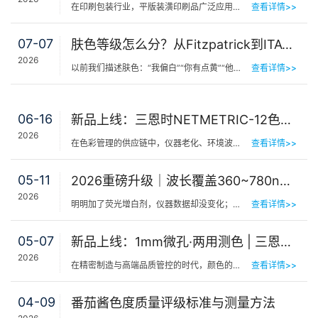
在印刷包装行业，平版装潢印刷品广泛应用于包装工艺品、日化标签、节日用品等场景，客户对同一批次产品的色…
查看详情>>
07-07
肤色等级怎么分？从Fitzpatrick到ITA°，三恩时皮肤测色仪让肤色“数字化”
2026
以前我们描述肤色：“我偏白”“你有点黄”“他挺黑”……现在…
查看详情>>
06-16
新品上线：三恩时NETMETRIC-12色砖与网络校正软件，解决台间差难题
2026
在色彩管理的供应链中，仪器老化、环境波动、台间差…… 一个环节的微小偏差，都可能导致最终…
查看详情>>
05-11
2026重磅升级｜波长覆盖360~780nm，三恩时便携式分光测色仪全光谱了！
2026
明明加了荧光增白剂，仪器数据却没变化；两个零件在室内颜色一样，一到阳光下就“原形毕露”&hel…
查看详情>>
05-07
新品上线：1mm微孔·两用测色 | 三恩时PS401/PS301分光测色仪！
2026
在精密制造与高端品质管控的时代，颜色的微小偏差往往决定着产品的最终命运。对于极小物件、曲面弧面、精密…
查看详情>>
04-09
番茄酱色度质量评级标准与测量方法