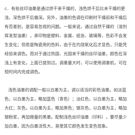
c．有些丝印油墨是通过烘干来干燥的，浅色烘干后比未干燥的更
浅，深色烘干后偏深。另外，油墨的色调在印刷时干燥前和干燥后
有否差别，是容易忽视的问题。一般来说，通过自然干燥的（溶剂
挥发型油墨），承印物是塑料、金属、纸张、玻璃等，色彩不会发
生变化；但若是陶瓷用的色料，由于在灼烧氧化后才显色，只能凭
经验来调色。而对于通过热固、光固来干燥的丝印油墨，颜色在深
浅上有变化，上面已提到过。调墨量大时，可以使用调墨机，可在
短时间内完成调色。
浅色油墨的调配一般以白墨为主，调以适当的彩色油墨。如淡蓝
色，以白墨为主，略加蓝色（青色）；淡红色，以白墨为主，略加
大红；灰色，以白墨为主，略加黑色；银灰色，以白墨为主，略加
银粉浆，再加微量的黑墨。配制浅色丝印油墨（印料），要尽量少
加白墨，因为白墨活性大，易使其它颜色发生变色现象。