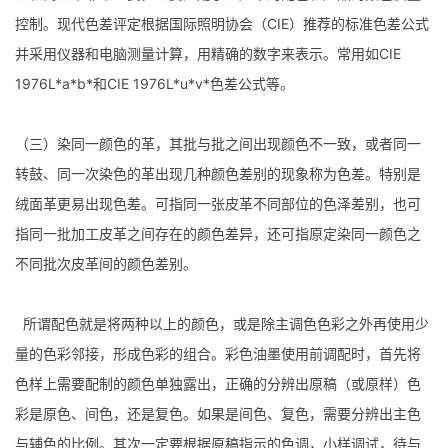
控制。现代色差评定根据国际照明协会（CIE）推荐的标准色差公式
并采用仪器和电脑测量计算，用精确的数字来表示。常用如CIE
1976L*a*b*和CIE 1976L*u*v*色差公式等。
（三）染同一颜色的革，其批与批之间出现颜色不一致，或者同一
转鼓、同一次染色的革出现几种颜色差别的现象称为色差。特别是
绒面革更易出现色差。可指同一张皮革不同部位的色泽差别，也可
指同一批加工皮革之间存在的颜色差异，还可指原定染同一颜色之
不同批次皮革间的颜色差别。
所谓配色就是将两种以上的颜色，或是除主调色色彩之外再使用少
量的色彩邻接，形成色彩的组合。彩色油墨使用前调配时，首先将
色样上需要配制的颜色单独露出，正确的分辨出原稿（或原样）色
彩是原色、间色，还是复色。如果是间色、复色，需要分辨出主色
与辅色的比例。其次一定要根据原稿指示的色调，小样调试，待与