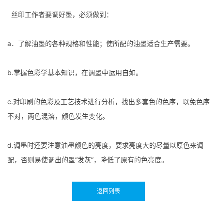
丝印工作者要调好墨，必须做到：
a．了解油墨的各种规格和性能；使所配的油墨适合生产需要。
b.掌握色彩学基本知识，在调墨中运用自如。
c.对印刷的色彩及工艺技术进行分析，找出多套色的色序，以免色序
不对，两色混溶，颜色发生变化。
d.调墨时还要注意油墨颜色的亮度，要求亮度大的尽量以原色来调
配，否则易使调出的墨“发灰”，降低了原有的色亮度。
返回列表