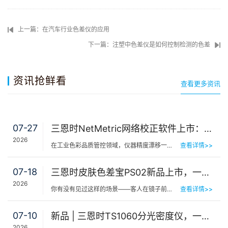
上一篇：在汽车行业色差仪的应用
下一篇：注塑中色差仪是如何控制检测的色差
资讯抢鲜看
查看更多资讯
07-27
三恩时NetMetric网络校正软件上市：告别返厂，15分钟让测色仪“恢复出厂精度”
2026
在工业色彩品质管控领域，仪器精度漂移一直是制造企业挥之不去的隐痛。同一批货，A车间测合格、B车间测不合…
查看详情>>
07-18
三恩时皮肤色差宝PS02新品上市，一键测出你的精准肤色等级
2026
你有没有见过这样的场景——客人在镜子前端详半天，问：“我是不是白了一点？”美容师…
查看详情>>
07-10
新品 | 三恩时TS1060分光密度仪，一机覆盖平版装潢印刷品色密度与色差检测
2026