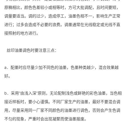
原稿相比，颜色色差较小或相等时，方可大批调配，且时间要短，
调量要适当。调的过少，造成停工，油墨色相不一，影响生产正常
进行；过多会造成不必要的浪费。调墨通常在光线稳定或光线不直
接照射的地方进行。
丝印油墨调色时要注意三点：
a．配墨时应尽量少加不同色的油墨，色墨种类越少，混合效果越
好。
b．采用“由浅入深”原则，无论配制浅色或鲜艳的彩色油墨，当色相
接近样板时，要小心谨慎。不同厂家生产的油墨，最好不要混合调
用，尽量采用同一厂家不同颜色的油墨进行调色，否则会产生色调
不匀的现象，严重时会出现凝聚而使油墨报废。