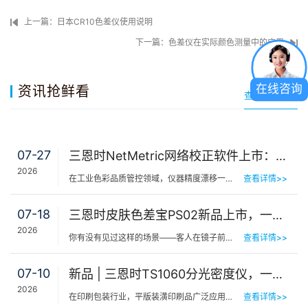
上一篇：日本CR10色差仪使用说明
下一篇：色差仪在实际颜色测量中的应用
在线咨询
资讯抢鲜看
查看更多资讯
07-27
三恩时NetMetric网络校正软件上市：告别返厂，15分钟让测色仪“恢复出厂精度”
2026
在工业色彩品质管控领域，仪器精度漂移一直是制造企业挥之不去的隐痛。同一批货，A车间测合格、B车间测不合…
查看详情>>
07-18
三恩时皮肤色差宝PS02新品上市，一键测出你的精准肤色等级
2026
你有没有见过这样的场景——客人在镜子前端详半天，问：“我是不是白了一点？”美容师…
查看详情>>
07-10
新品 | 三恩时TS1060分光密度仪，一机覆盖平版装潢印刷品色密度与色差检测
2026
在印刷包装行业，平版装潢印刷品广泛应用于包装工艺品、日化标签、节日用品等场景，客户对同一批次产品的色…
查看详情>>