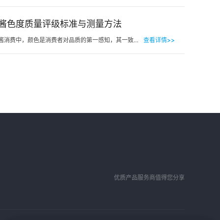
酱色度质量评级标准与测量方法
在番茄酱消费中，颜色是消费者对品质的第一感知，其一致性与达标性直接影响品牌信任度和产品竞争力。很多人…
查看详情>>
优质产品服务商值得您分享