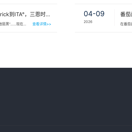
04-09
肤色等级怎么分？从Fitzpatrick到ITA°，三恩时皮肤测色仪让肤色“数字化”
番茄
2026
他挺黑”……现在…
查看详情>>