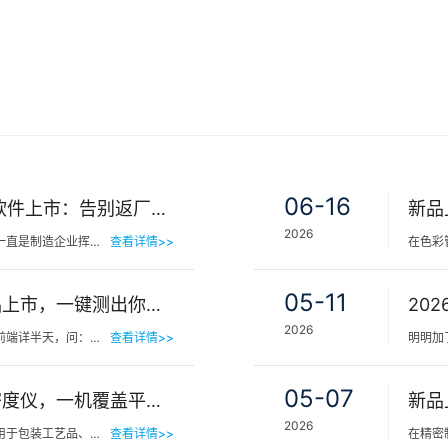
06-16
三恩时NetMetric网络校正软件上市：告别返厂，15分钟让测色仪“恢复出厂精度”
2026
在工业色彩品质管控领域，仪器精度漂移一直是制造企业挥之不去的隐痛。同一批货，A车间测合格、B车间测不合…
查看详情>>
05-11
三恩时皮肤色差宝PS02新品上市，一键测出你的精准肤色等级
2026
你有没有见过这样的场景——客人在镜子前端详半天，问：“我是不是白了一点？”美容师…
查看详情>>
05-07
新品 | 三恩时TS1060分光密度仪，一机覆盖平版装潢印刷品色密度与色差检测
2026
在印刷包装行业，平版装潢印刷品广泛应用于包装工艺品、日化标签、节日用品等场景，客户对同一批次产品的色…
查看详情>>