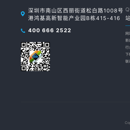
Q
深圳市南山区西丽街道松白路1008号
港鸿基高新智能产业园B栋415-416
400 666 2522
网
新
行
下
联
Co