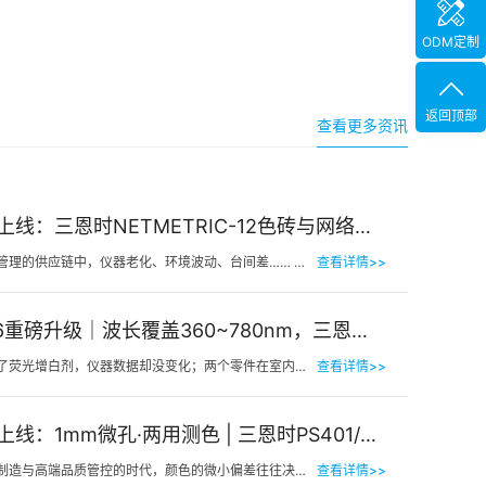
ODM定制
返回顶部
查看更多资讯
新品上线：三恩时NETMETRIC-12色砖与网络校正软件，解决台间差难题
在色彩管理的供应链中，仪器老化、环境波动、台间差…… 一个环节的微小偏差，都可能导致最终…
查看详情>>
2026重磅升级｜波长覆盖360~780nm，三恩时便携式分光测色仪全光谱了！
明明加了荧光增白剂，仪器数据却没变化；两个零件在室内颜色一样，一到阳光下就“原形毕露”&hel…
查看详情>>
新品上线：1mm微孔·两用测色 | 三恩时PS401/PS301分光测色仪！
在精密制造与高端品质管控的时代，颜色的微小偏差往往决定着产品的最终命运。对于极小物件、曲面弧面、精密…
查看详情>>