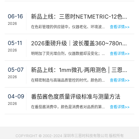
06-16
新品上线：三恩时NETMETRIC-12色砖与网络校正软件，解决台间差难题
2026
在色彩管理的供应链中，仪器老化、环境波动、台间差…… 一个环节的微小偏差，都可能导致最终…
查看详情>>
05-11
2026重磅升级｜波长覆盖360~780nm，三恩时便携式分光测色仪全光谱了！
2026
明明加了荧光增白剂，仪器数据却没变化；两个零件在室内颜色一样，一到阳光下就“原形毕露”&hel…
查看详情>>
05-07
新品上线：1mm微孔·两用测色 | 三恩时PS401/PS301分光测色仪！
2026
在精密制造与高端品质管控的时代，颜色的微小偏差往往决定着产品的最终命运。对于极小物件、曲面弧面、精密…
查看详情>>
04-09
番茄酱色度质量评级标准与测量方法
2026
在番茄酱消费中，颜色是消费者对品质的第一感知，其一致性与达标性直接影响品牌信任度和产品竞争力。很多人…
查看详情>>
COPYRIGHT © 2002-2024 深圳市三恩时科技有限公司 版权所有