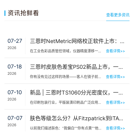
资讯抢鲜看
查看更多资讯
07-27
三恩时NetMetric网络校正软件上市：告别返厂，15分钟让测色仪“恢复出厂精度”
2026
在工业色彩品质管控领域，仪器精度漂移一直是制造企业挥之不去的隐痛。同一批货，A车间测合格、B车间测不合…
查看详情>>
07-18
三恩时皮肤色差宝PS02新品上市，一键测出你的精准肤色等级
2026
你有没有见过这样的场景——客人在镜子前端详半天，问：“我是不是白了一点？”美容师…
查看详情>>
07-10
新品 | 三恩时TS1060分光密度仪，一机覆盖平版装潢印刷品色密度与色差检测
2026
在印刷包装行业，平版装潢印刷品广泛应用于包装工艺品、日化标签、节日用品等场景，客户对同一批次产品的色…
查看详情>>
07-07
肤色等级怎么分？从Fitzpatrick到ITA°，三恩时皮肤测色仪让肤色“数字化”
2026
以前我们描述肤色：“我偏白”“你有点黄”“他挺黑”……现在…
查看详情>>