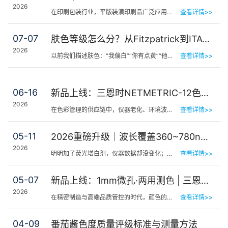
2026
在印刷包装行业，平版装潢印刷品广泛应用于包装工艺品、日化标签、节日用品等场景，客户对同一批次产品的色…
查看详情>>
07-07
肤色等级怎么分？从Fitzpatrick到ITA°，三恩时皮肤测色仪让肤色“数字化”
2026
以前我们描述肤色：“我偏白”“你有点黄”“他挺黑”……现在…
查看详情>>
06-16
新品上线：三恩时NETMETRIC-12色砖与网络校正软件，解决台间差难题
2026
在色彩管理的供应链中，仪器老化、环境波动、台间差…… 一个环节的微小偏差，都可能导致最终…
查看详情>>
05-11
2026重磅升级｜波长覆盖360~780nm，三恩时便携式分光测色仪全光谱了！
2026
明明加了荧光增白剂，仪器数据却没变化；两个零件在室内颜色一样，一到阳光下就“原形毕露”&hel…
查看详情>>
05-07
新品上线：1mm微孔·两用测色 | 三恩时PS401/PS301分光测色仪！
2026
在精密制造与高端品质管控的时代，颜色的微小偏差往往决定着产品的最终命运。对于极小物件、曲面弧面、精密…
查看详情>>
04-09
番茄酱色度质量评级标准与测量方法