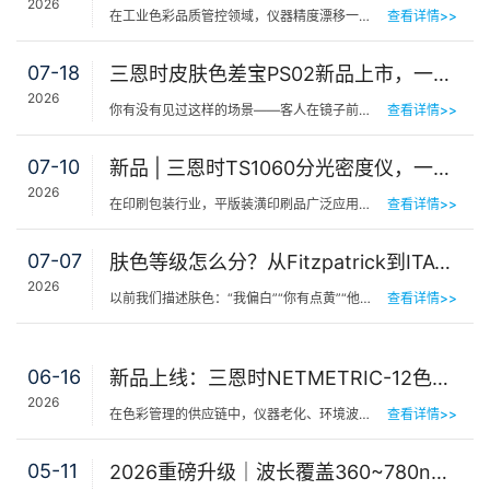
2026
在工业色彩品质管控领域，仪器精度漂移一直是制造企业挥之不去的隐痛。同一批货，A车间测合格、B车间测不合…
查看详情>>
07-18
三恩时皮肤色差宝PS02新品上市，一键测出你的精准肤色等级
2026
你有没有见过这样的场景——客人在镜子前端详半天，问：“我是不是白了一点？”美容师…
查看详情>>
07-10
新品 | 三恩时TS1060分光密度仪，一机覆盖平版装潢印刷品色密度与色差检测
2026
在印刷包装行业，平版装潢印刷品广泛应用于包装工艺品、日化标签、节日用品等场景，客户对同一批次产品的色…
查看详情>>
07-07
肤色等级怎么分？从Fitzpatrick到ITA°，三恩时皮肤测色仪让肤色“数字化”
2026
以前我们描述肤色：“我偏白”“你有点黄”“他挺黑”……现在…
查看详情>>
06-16
新品上线：三恩时NETMETRIC-12色砖与网络校正软件，解决台间差难题
2026
在色彩管理的供应链中，仪器老化、环境波动、台间差…… 一个环节的微小偏差，都可能导致最终…
查看详情>>
05-11
2026重磅升级｜波长覆盖360~780nm，三恩时便携式分光测色仪全光谱了！