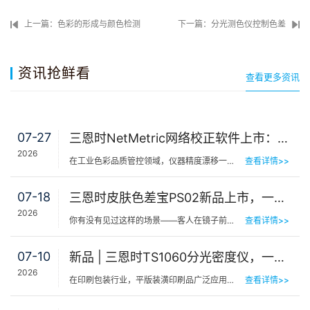
上一篇：色彩的形成与颜色检测
下一篇：分光测色仪控制色差
资讯抢鲜看
查看更多资讯
07-27
三恩时NetMetric网络校正软件上市：告别返厂，15分钟让测色仪“恢复出厂精度”
2026
在工业色彩品质管控领域，仪器精度漂移一直是制造企业挥之不去的隐痛。同一批货，A车间测合格、B车间测不合…
查看详情>>
07-18
三恩时皮肤色差宝PS02新品上市，一键测出你的精准肤色等级
2026
你有没有见过这样的场景——客人在镜子前端详半天，问：“我是不是白了一点？”美容师…
查看详情>>
07-10
新品 | 三恩时TS1060分光密度仪，一机覆盖平版装潢印刷品色密度与色差检测
2026
在印刷包装行业，平版装潢印刷品广泛应用于包装工艺品、日化标签、节日用品等场景，客户对同一批次产品的色…
查看详情>>