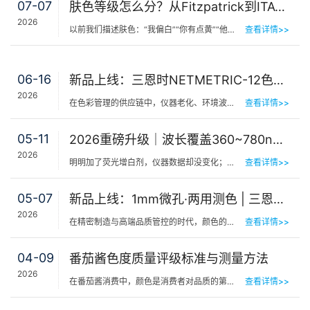
07-07
肤色等级怎么分？从Fitzpatrick到ITA°，三恩时皮肤测色仪让肤色“数字化”
2026
以前我们描述肤色：“我偏白”“你有点黄”“他挺黑”……现在…
查看详情>>
06-16
新品上线：三恩时NETMETRIC-12色砖与网络校正软件，解决台间差难题
2026
在色彩管理的供应链中，仪器老化、环境波动、台间差…… 一个环节的微小偏差，都可能导致最终…
查看详情>>
05-11
2026重磅升级｜波长覆盖360~780nm，三恩时便携式分光测色仪全光谱了！
2026
明明加了荧光增白剂，仪器数据却没变化；两个零件在室内颜色一样，一到阳光下就“原形毕露”&hel…
查看详情>>
05-07
新品上线：1mm微孔·两用测色 | 三恩时PS401/PS301分光测色仪！
2026
在精密制造与高端品质管控的时代，颜色的微小偏差往往决定着产品的最终命运。对于极小物件、曲面弧面、精密…
查看详情>>
04-09
番茄酱色度质量评级标准与测量方法
2026
在番茄酱消费中，颜色是消费者对品质的第一感知，其一致性与达标性直接影响品牌信任度和产品竞争力。很多人…
查看详情>>