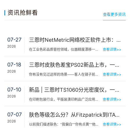
资讯抢鲜看
查看更多资讯
07-27
三恩时NetMetric网络校正软件上市：告别返厂，15分钟让测色仪“恢复出厂精度”
2026
在工业色彩品质管控领域，仪器精度漂移一直是制造企业挥之不去的隐痛。同一批货，A车间测合格、B车间测不合…
查看详情>>
07-18
三恩时皮肤色差宝PS02新品上市，一键测出你的精准肤色等级
2026
你有没有见过这样的场景——客人在镜子前端详半天，问：“我是不是白了一点？”美容师…
查看详情>>
07-10
新品 | 三恩时TS1060分光密度仪，一机覆盖平版装潢印刷品色密度与色差检测
2026
在印刷包装行业，平版装潢印刷品广泛应用于包装工艺品、日化标签、节日用品等场景，客户对同一批次产品的色…
查看详情>>
07-07
肤色等级怎么分？从Fitzpatrick到ITA°，三恩时皮肤测色仪让肤色“数字化”
2026
以前我们描述肤色：“我偏白”“你有点黄”“他挺黑”……现在…
查看详情>>