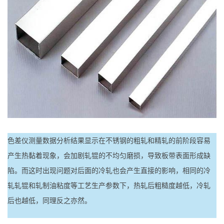
色差仪测量数据分析结果显示在不锈钢的粗轧和精轧的前阶段容易
产生热黏着现象，会加剧轧锟的不均匀磨损，导致板带表面形成缺
陷。而这时出现问题对后面的冷轧也会产生直接的影响，相同的冷
轧轧锟和轧制油粘度等工艺生产参数下，热轧后粗糙度越低，冷轧
后也越低，同理反之亦然。