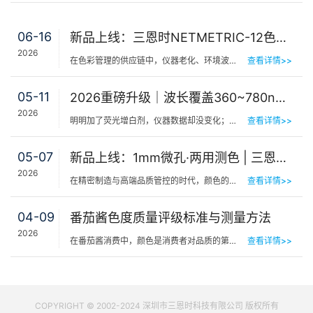
06-16
新品上线：三恩时NETMETRIC-12色砖与网络校正软件，解决台间差难题
2026
在色彩管理的供应链中，仪器老化、环境波动、台间差…… 一个环节的微小偏差，都可能导致最终…
查看详情>>
05-11
2026重磅升级｜波长覆盖360~780nm，三恩时便携式分光测色仪全光谱了！
2026
明明加了荧光增白剂，仪器数据却没变化；两个零件在室内颜色一样，一到阳光下就“原形毕露”&hel…
查看详情>>
05-07
新品上线：1mm微孔·两用测色 | 三恩时PS401/PS301分光测色仪！
2026
在精密制造与高端品质管控的时代，颜色的微小偏差往往决定着产品的最终命运。对于极小物件、曲面弧面、精密…
查看详情>>
04-09
番茄酱色度质量评级标准与测量方法
2026
在番茄酱消费中，颜色是消费者对品质的第一感知，其一致性与达标性直接影响品牌信任度和产品竞争力。很多人…
查看详情>>
COPYRIGHT © 2002-2024 深圳市三恩时科技有限公司 版权所有