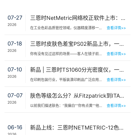
07-27
三恩时NetMetric网络校正软件上市：告别返厂，15分钟让测色仪“恢复出厂精度”
2026
在工业色彩品质管控领域，仪器精度漂移一直是制造企业挥之不去的隐痛。同一批货，A车间测合格、B车间测不合…
查看详情>>
07-18
三恩时皮肤色差宝PS02新品上市，一键测出你的精准肤色等级
2026
你有没有见过这样的场景——客人在镜子前端详半天，问：“我是不是白了一点？”美容师…
查看详情>>
07-10
新品 | 三恩时TS1060分光密度仪，一机覆盖平版装潢印刷品色密度与色差检测
2026
在印刷包装行业，平版装潢印刷品广泛应用于包装工艺品、日化标签、节日用品等场景，客户对同一批次产品的色…
查看详情>>
07-07
肤色等级怎么分？从Fitzpatrick到ITA°，三恩时皮肤测色仪让肤色“数字化”
2026
以前我们描述肤色：“我偏白”“你有点黄”“他挺黑”……现在…
查看详情>>
06-16
新品上线：三恩时NETMETRIC-12色砖与网络校正软件，解决台间差难题
2026