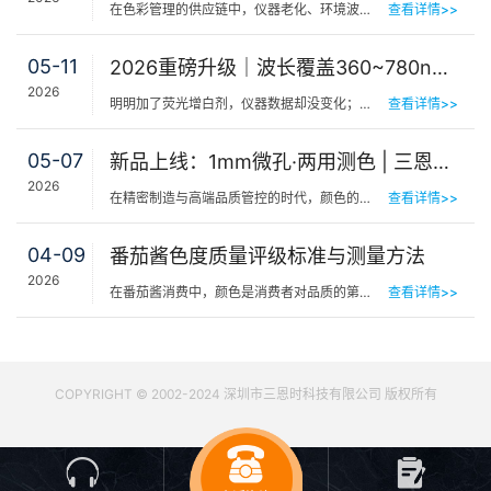
在色彩管理的供应链中，仪器老化、环境波动、台间差…… 一个环节的微小偏差，都可能导致最终…
查看详情>>
05-11
2026重磅升级｜波长覆盖360~780nm，三恩时便携式分光测色仪全光谱了！
2026
明明加了荧光增白剂，仪器数据却没变化；两个零件在室内颜色一样，一到阳光下就“原形毕露”&hel…
查看详情>>
05-07
新品上线：1mm微孔·两用测色 | 三恩时PS401/PS301分光测色仪！
2026
在精密制造与高端品质管控的时代，颜色的微小偏差往往决定着产品的最终命运。对于极小物件、曲面弧面、精密…
查看详情>>
04-09
番茄酱色度质量评级标准与测量方法
2026
在番茄酱消费中，颜色是消费者对品质的第一感知，其一致性与达标性直接影响品牌信任度和产品竞争力。很多人…
查看详情>>
COPYRIGHT © 2002-2024 深圳市三恩时科技有限公司 版权所有