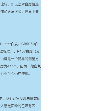
行比较，却无法对白度值进
度值的方法很多，世界上曾
ter白度、GB5950白
法标准）、R457白度（又
57白度是一个简易的测量方
度为44nm。因为一般白色
粉行业至今仍在使用。
中，我们经常发现白度数值
使人感觉面粉的色泽有区