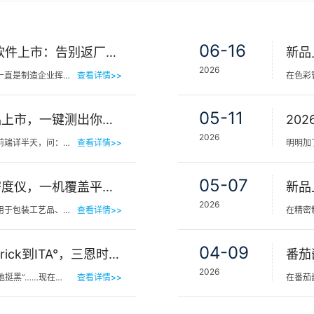
06-16
三恩时NetMetric网络校正软件上市：告别返厂，15分钟让测色仪“恢复出厂精度”
2026
在工业色彩品质管控领域，仪器精度漂移一直是制造企业挥之不去的隐痛。同一批货，A车间测合格、B车间测不合…
查看详情>>
05-11
三恩时皮肤色差宝PS02新品上市，一键测出你的精准肤色等级
2026
你有没有见过这样的场景——客人在镜子前端详半天，问：“我是不是白了一点？”美容师…
查看详情>>
05-07
新品 | 三恩时TS1060分光密度仪，一机覆盖平版装潢印刷品色密度与色差检测
2026
在印刷包装行业，平版装潢印刷品广泛应用于包装工艺品、日化标签、节日用品等场景，客户对同一批次产品的色…
查看详情>>
04-09
肤色等级怎么分？从Fitzpatrick到ITA°，三恩时皮肤测色仪让肤色“数字化”
番茄
2026
他挺黑”……现在…
查看详情>>