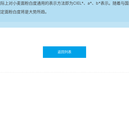
际上对小麦面粉白度通用的表示方法即为CIEL*、a*、b*表示。随着与
测定面粉白度将是大势所趋。
返回列表