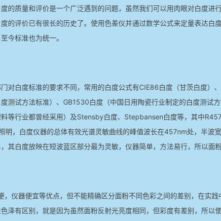
白度的质量和评价是一个广泛遇到的问题，虽然我们可以用肉眼对白度进
白度的评价已有很长的历史了。使用色差仪并通过数学公式来定量表达白
，至今标准也为统一。
对白度标准的要求不同，常用的白度公式有CIE86白度（甘茨白度）、Hun
度测试方法标准）、GB1530白度（中国日用陶瓷行业制定的白度测试方
等行业都曾经采用）及Stensby白度、Stepbansen白度等，其中R4
照明，白度仪器的总体有效光谱灵敏曲线的峰值波长在457nm处，半波宽
单，其白度放映在短波蓝区部分最为灵敏，仪器简单，方法易行，所以面
简便，仪器便宜等优点，但不能精确区分面粉不同色彩之间的差别，在实践
来色泽有区别，就是因为虽然面粉反射光亮度相同，但彩度有差别，所以