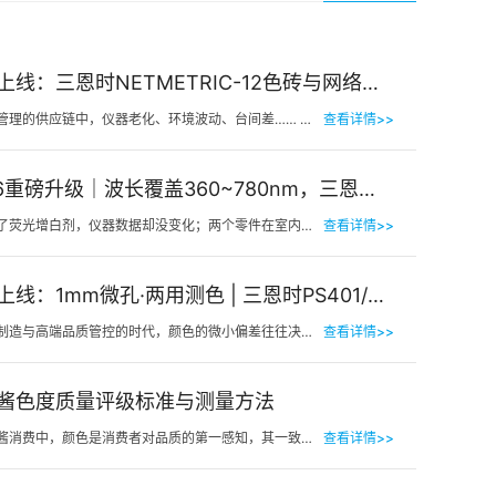
新品上线：三恩时NETMETRIC-12色砖与网络校正软件，解决台间差难题
在色彩管理的供应链中，仪器老化、环境波动、台间差…… 一个环节的微小偏差，都可能导致最终…
查看详情>>
2026重磅升级｜波长覆盖360~780nm，三恩时便携式分光测色仪全光谱了！
明明加了荧光增白剂，仪器数据却没变化；两个零件在室内颜色一样，一到阳光下就“原形毕露”&hel…
查看详情>>
新品上线：1mm微孔·两用测色 | 三恩时PS401/PS301分光测色仪！
在精密制造与高端品质管控的时代，颜色的微小偏差往往决定着产品的最终命运。对于极小物件、曲面弧面、精密…
查看详情>>
酱色度质量评级标准与测量方法
在番茄酱消费中，颜色是消费者对品质的第一感知，其一致性与达标性直接影响品牌信任度和产品竞争力。很多人…
查看详情>>