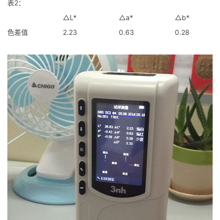
表2：
△L*
△a*
△b*
色差值
2.23
0.63
0.28