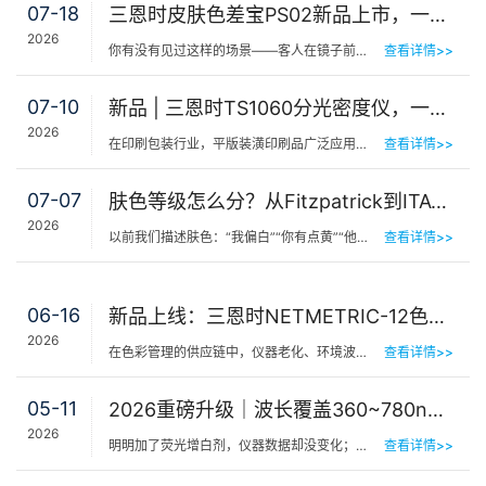
07-18
三恩时皮肤色差宝PS02新品上市，一键测出你的精准肤色等级
2026
你有没有见过这样的场景——客人在镜子前端详半天，问：“我是不是白了一点？”美容师…
查看详情>>
07-10
新品 | 三恩时TS1060分光密度仪，一机覆盖平版装潢印刷品色密度与色差检测
2026
在印刷包装行业，平版装潢印刷品广泛应用于包装工艺品、日化标签、节日用品等场景，客户对同一批次产品的色…
查看详情>>
07-07
肤色等级怎么分？从Fitzpatrick到ITA°，三恩时皮肤测色仪让肤色“数字化”
2026
以前我们描述肤色：“我偏白”“你有点黄”“他挺黑”……现在…
查看详情>>
06-16
新品上线：三恩时NETMETRIC-12色砖与网络校正软件，解决台间差难题
2026
在色彩管理的供应链中，仪器老化、环境波动、台间差…… 一个环节的微小偏差，都可能导致最终…
查看详情>>
05-11
2026重磅升级｜波长覆盖360~780nm，三恩时便携式分光测色仪全光谱了！
2026
明明加了荧光增白剂，仪器数据却没变化；两个零件在室内颜色一样，一到阳光下就“原形毕露”&hel…
查看详情>>