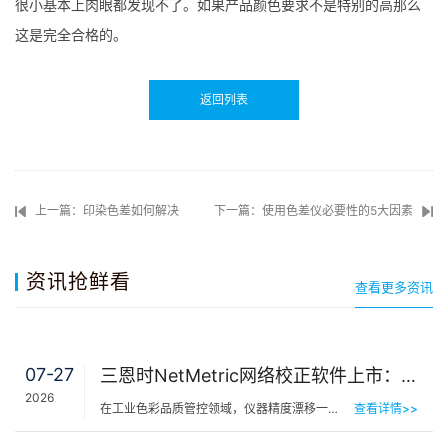
很小基本上肉眼都发现不了。如果产品颜色要求不是特别的高那么
这是完全合格的。
返回列表
上一篇：印染色差如何解决
下一篇：使用色差仪必要性的5大因素
资讯抢鲜看
查看更多资讯
07-27
三恩时NetMetric网络校正软件上市：告别返厂，15分钟让测色仪“恢复出厂精度”
2026
在工业色彩品质管控领域，仪器精度漂移一直是制造企业挥之不去的隐痛。同一批货，A车间测合格、B车间测不合…
查看详情>>