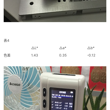
表4
△L*
△a*
△b*
色差
1.43
0.35
-0.12