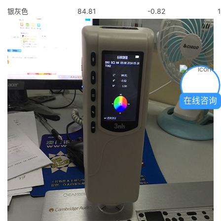
银灰色
84.81
-0.82
1
在线咨询