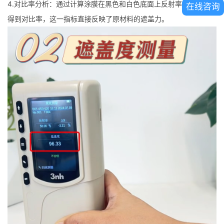
4.对比率分析：通过计算涂膜在黑色和白色底面上反射率的比值，
在线咨询
得到对比率，这一指标直接反映了原材料的遮盖力。