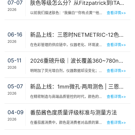
07-07
肤色等级怎么分？从Fitzpatrick到ITA°，三恩时皮肤测色仪让肤色“数字化”
2026
以前我们描述肤色：“我偏白”“你有点黄”“他挺黑”……现在…
查看详情>>
06-16
新品上线：三恩时NETMETRIC-12色砖与网络校正软件，解决台间差难题
2026
在色彩管理的供应链中，仪器老化、环境波动、台间差…… 一个环节的微小偏差，都可能导致最终…
查看详情>>
05-11
2026重磅升级｜波长覆盖360~780nm，三恩时便携式分光测色仪全光谱了！
2026
明明加了荧光增白剂，仪器数据却没变化；两个零件在室内颜色一样，一到阳光下就“原形毕露”&hel…
查看详情>>
05-07
新品上线：1mm微孔·两用测色 | 三恩时PS401/PS301分光测色仪！
2026
在精密制造与高端品质管控的时代，颜色的微小偏差往往决定着产品的最终命运。对于极小物件、曲面弧面、精密…
查看详情>>
04-09
番茄酱色度质量评级标准与测量方法
2026
在番茄酱消费中，颜色是消费者对品质的第一感知，其一致性与达标性直接影响品牌信任度和产品竞争力。很多人…
查看详情>>