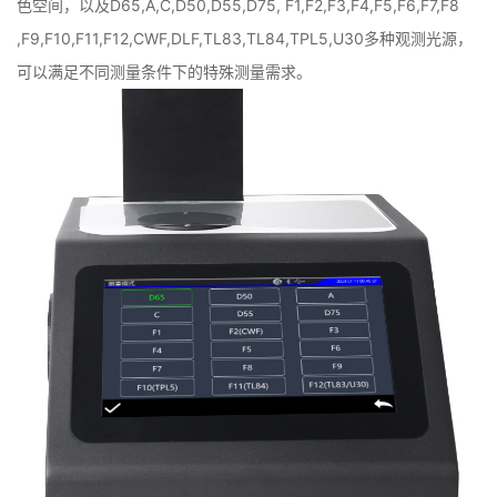
色空间，以及D65,A,C,D50,D55,D75, F1,F2,F3,F4,F5,F6,F7,F8
,F9,F10,F11,F12,CWF,DLF,TL83,TL84,TPL5,U30多种观测光源，
可以满足不同测量条件下的特殊测量需求。