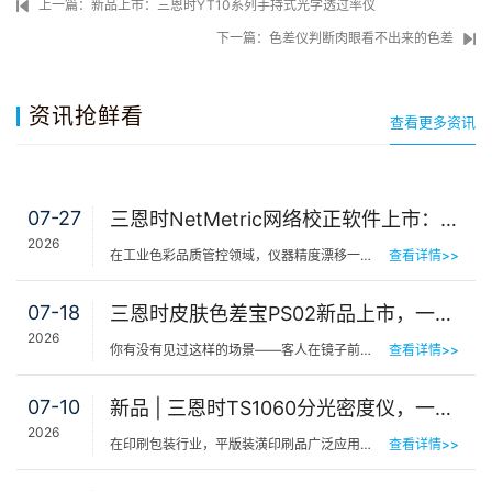
上一篇：新品上市：三恩时YT10系列手持式光学透过率仪
下一篇：色差仪判断肉眼看不出来的色差
资讯抢鲜看
查看更多资讯
07-27
三恩时NetMetric网络校正软件上市：告别返厂，15分钟让测色仪“恢复出厂精度”
2026
在工业色彩品质管控领域，仪器精度漂移一直是制造企业挥之不去的隐痛。同一批货，A车间测合格、B车间测不合…
查看详情>>
07-18
三恩时皮肤色差宝PS02新品上市，一键测出你的精准肤色等级
2026
你有没有见过这样的场景——客人在镜子前端详半天，问：“我是不是白了一点？”美容师…
查看详情>>
07-10
新品 | 三恩时TS1060分光密度仪，一机覆盖平版装潢印刷品色密度与色差检测
2026
在印刷包装行业，平版装潢印刷品广泛应用于包装工艺品、日化标签、节日用品等场景，客户对同一批次产品的色…
查看详情>>