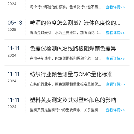
2024
每个行业都是他们标准，色差仪行业也不另外，有了明确的标准和规范生产商在生产中才有据可依，有理可寻。一…
查看详情>>
05-13
啤酒的色度怎么测量？液体色度仪的应用
2025
啤酒是以麦芽、水为主要原料，加啤酒花（包括啤酒花制品），经酵母发酵酿制而成的、含有二氧化碳并可形成泡…
查看详情>>
11-11
色差仪检测PCB线路板阻焊颜色差异
2024
在电子制造中，PCB线路板阻焊颜色的一致性对于产品的质量和性能至关重要。阻焊层作为PCB的重要组成部分，其…
查看详情>>
11-11
纺织行业颜色测量与CMC量化标准
2024
在纺织行业中，颜色测量和量化标准是确保产品质量和满足消费者期望的关键因素。其中，CMC（Color Measureme…
查看详情>>
11-11
塑料黄度测定及其对塑料颜色的影响
2024
塑料黄度是塑料行业的重要概念，关乎塑料制品的美观性和物理性能，对于黄度的测量至关重要。以下内容简单介…
查看详情>>