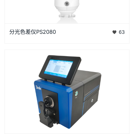
浏览器不支持“视频”标签。“胖妞”是国产分光色差仪PS
分光色差仪PS2080
63
系列的昵称，“胖妞&rdq…