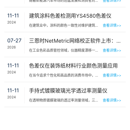
随着新能源汽车市场的迅猛发展和消费者对车辆外观个性化需求的日益增长，涂装配色技术在新能源汽车制造中扮…
查看详情>>
11-11
建筑涂料色差检测用YS4580色差仪
2024
在建筑业中，涂料的颜色一致性对维护建筑外观和提升整体美感尤为重要。色差的存有不仅影响建筑的整体美观，…
查看详情>>
07-27
三恩时NetMetric网络校正软件上市：告别返厂，15分钟让测色仪“恢复出厂精度”
2026
在工业色彩品质管控领域，仪器精度漂移一直是制造企业挥之不去的隐痛。同一批货，A车间测合格、B车间测不合…
查看详情>>
11-11
色差仪在装饰纸材料行业颜色测量应用
2024
在当今追求个性化和高品质的消费市场中，装饰纸材料以其丰富的色彩和图案广泛应用于家具、墙面、地板等室内…
查看详情>>
11-11
手持式镀膜玻璃光学透过率测量仪
2024
在透明物质镀膜玻璃的透过率测量领域，三恩时公司最新推出的YT10系列光学透过率测量仪以其高精度、快速测量…
查看详情>>