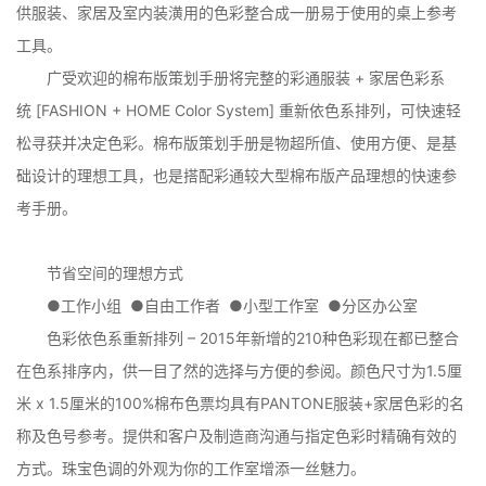
供服装、家居及室内装潢用的色彩整合成一册易于使用的桌上参考
工具。
广受欢迎的棉布版策划手册将完整的彩通服装 + 家居色彩系
统 [FASHION + HOME Color System] 重新依色系排列，可快速轻
松寻获并决定色彩。棉布版策划手册是物超所值、使用方便、是基
础设计的理想工具，也是搭配彩通较大型棉布版产品理想的快速参
考手册。
节省空间的理想方式
●工作小组 ●自由工作者 ●小型工作室 ●分区办公室
色彩依色系重新排列 – 2015年新增的210种色彩现在都已整合
在色系排序内，供一目了然的选择与方便的参阅。颜色尺寸为1.5厘
米 x 1.5厘米的100%棉布色票均具有PANTONE服装+家居色彩的名
称及色号参考。提供和客户及制造商沟通与指定色彩时精确有效的
方式。珠宝色调的外观为你的工作室增添一丝魅力。