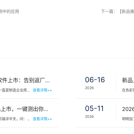
测中的应用
下一篇：【新品推
06-16
三恩时NetMetric网络校正软件上市：告别返厂，15分钟让测色仪“恢复出厂精度”
2026
在工业色彩品质管控领域，仪器精度漂移一直是制造企业挥之不去的隐痛。同一批货，A车间测合格、B车间测不合…
查看详情>>
05-11
三恩时皮肤色差宝PS02新品上市，一键测出你的精准肤色等级
2026
你有没有见过这样的场景——客人在镜子前端详半天，问：“我是不是白了一点？”美容师…
查看详情>>