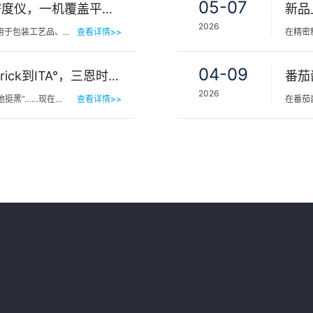
05-07
新品 | 三恩时TS1060分光密度仪，一机覆盖平版装潢印刷品色密度与色差检测
2026
在印刷包装行业，平版装潢印刷品广泛应用于包装工艺品、日化标签、节日用品等场景，客户对同一批次产品的色…
查看详情>>
04-09
肤色等级怎么分？从Fitzpatrick到ITA°，三恩时皮肤测色仪让肤色“数字化”
番茄
2026
他挺黑”……现在…
查看详情>>