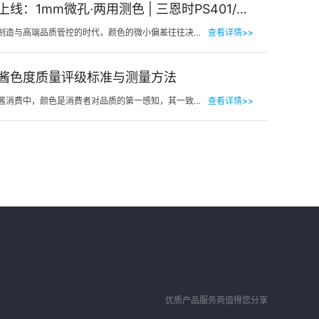
新品上线：1mm微孔·两用测色 | 三恩时PS401/PS301分光测色仪！
在精密制造与高端品质管控的时代，颜色的微小偏差往往决定着产品的最终命运。对于极小物件、曲面弧面、精密…
查看详情>>
酱色度质量评级标准与测量方法
在番茄酱消费中，颜色是消费者对品质的第一感知，其一致性与达标性直接影响品牌信任度和产品竞争力。很多人…
查看详情>>
优质产品服务商值得您分享