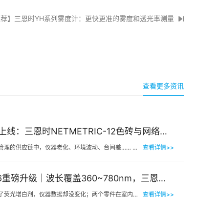
荐】三恩时YH系列雾度计：更快更准的雾度和透光率测量
查看更多资讯
新品上线：三恩时NETMETRIC-12色砖与网络校正软件，解决台间差难题
在色彩管理的供应链中，仪器老化、环境波动、台间差…… 一个环节的微小偏差，都可能导致最终…
查看详情>>
2026重磅升级｜波长覆盖360~780nm，三恩时便携式分光测色仪全光谱了！
明明加了荧光增白剂，仪器数据却没变化；两个零件在室内颜色一样，一到阳光下就“原形毕露”&hel…
查看详情>>