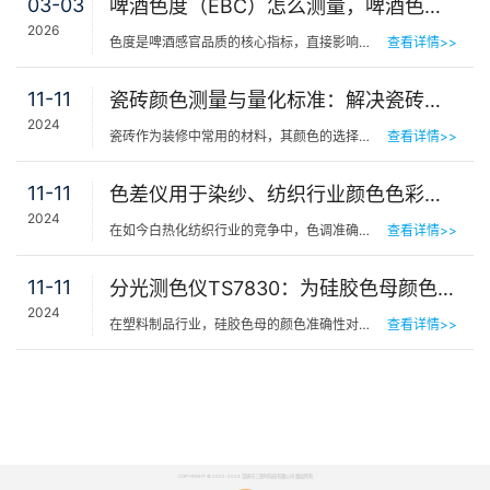
03-03
啤酒色度（EBC）怎么测量，啤酒色度的标准是多少？
2026
色度是啤酒感官品质的核心指标，直接影响啤酒的风格分类与消费者接受度。从淡色啤酒的清澈透亮到黑色啤酒的…
查看详情>>
11-11
瓷砖颜色测量与量化标准：解决瓷砖颜色不一致的问题
2024
瓷砖作为装修中常用的材料，其颜色的选择与搭配对于整体装修效果至关重要。然而，瓷砖生产过程中常常因为各…
查看详情>>
11-11
色差仪用于染纱、纺织行业颜色色彩管理
2024
在如今白热化纺织行业的竞争中，色调准确性和一致性产品的质量至关重要。色差仪作为一种专业的测量仪器，为…
查看详情>>
11-11
分光测色仪TS7830：为硅胶色母颜色测量提供精准方案
2024
在塑料制品行业，硅胶色母的颜色准确性对于产品质量至关重要。为了满足市场对颜色一致性和精确性的要求，分…
查看详情>>
COPYRIGHT © 2002-2024 深圳市三恩时科技有限公司 版权所有