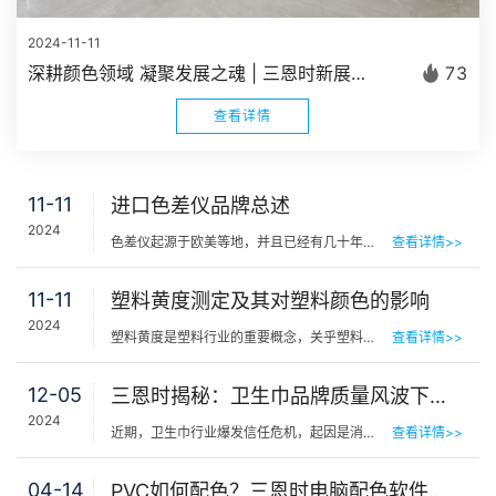
2024-11-11
深耕颜色领域 凝聚发展之魂 | 三恩时新展厅正式建成启用
73
查看详情
11-11
进口色差仪品牌总述
2024
色差仪起源于欧美等地，并且已经有几十年的历史，因此在国际上使用的人群最多，早期在中国的用户群体也是最…
查看详情>>
11-11
塑料黄度测定及其对塑料颜色的影响
2024
塑料黄度是塑料行业的重要概念，关乎塑料制品的美观性和物理性能，对于黄度的测量至关重要。以下内容简单介…
查看详情>>
12-05
三恩时揭秘：卫生巾品牌质量风波下，如何科学检测白度与荧光？
2024
近期，卫生巾行业爆发信任危机，起因是消费者发现某款知名品牌的卫生巾实际长度与包装标示不符，存在&ldqu…
查看详情>>
04-14
PVC如何配色？三恩时电脑配色软件计算配方