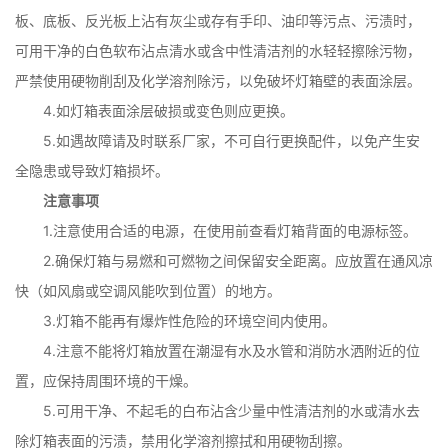
板、底板、反光板上沾有灰尘或存有手印、油印等污点、污渍时，
可用干净的白色软布沾点清水或含中性清洁剂的水轻轻擦除污物，
严禁使用硬物削刮及化学溶剂除污，以免破坏灯箱壁的表面涂层。
4.如灯箱表面涂层破损或变色则应更换。
5.如遇故障请及时联系厂家，不可自行更换配件，以免产生安
全隐患或导致灯箱损坏。
注意事项
1.注意使用合适的电源，在使用前查看灯箱背面的电源标签。
2.确保灯箱与易燃和可燃物之间保留安全距离。应放置在通风凉
快（如风扇或空调风能吹到位置）的地方。
3.灯箱不能再有爆炸性危险的环境空间内使用。
4.注意不能将灯箱放置在潮湿有水及水管和消防水洒附近的位
置，应保持周围环境的干燥。
5.可用干净、不起毛的白布沾含少量中性清洁剂的水或清水去
除灯箱表面的污渍，禁用化学溶剂擦拭和用硬物刮擦。