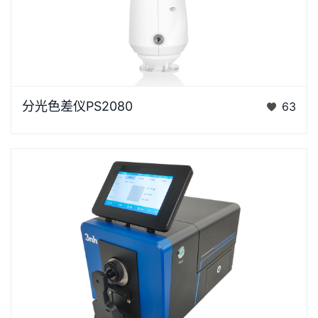
浏览器不支持“视频”标签。“胖妞”是国产分光色差仪PS
分光色差仪PS2080
63
系列的昵称，“胖妞&rdq…