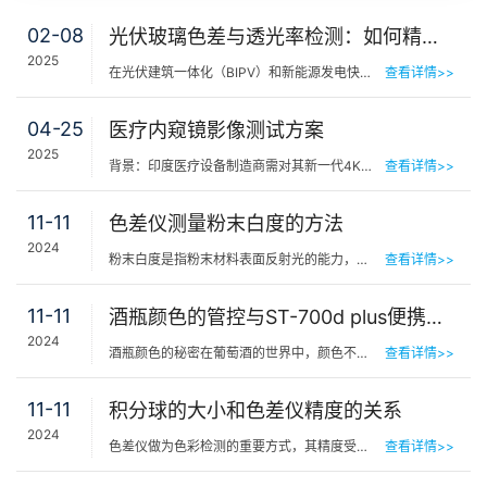
02-08
光伏玻璃色差与透光率检测：如何精准把控？
2025
在光伏建筑一体化（BIPV）和新能源发电快速发展的今天，光伏玻璃不仅是发电核心材料，更是建筑外观的关键组…
查看详情>>
04-25
医疗内窥镜影像测试方案
2025
背景：印度医疗设备制造商需对其新一代4K医用内窥镜成像系统进行全流程光学性能验证，要求测试结果符合国际…
查看详情>>
11-11
色差仪测量粉末白度的方法
2024
粉末白度是指粉末材料表面反射光的能力，特别是反射蓝光的能力，通常用来衡量粉末的亮度或白色程度。它是评…
查看详情>>
11-11
酒瓶颜色的管控与ST-700d plus便携式测色仪的应用
2024
酒瓶颜色的秘密在葡萄酒的世界中，颜色不仅仅是为了美观。所有的葡萄酒在装瓶后都需要适当的陈年培养。然而…
查看详情>>
11-11
积分球的大小和色差仪精度的关系
2024
色差仪做为色彩检测的重要方式，其精度受多种因素影响，其中积分球尺寸是核心因素之一。文中探讨了积分球尺…
查看详情>>