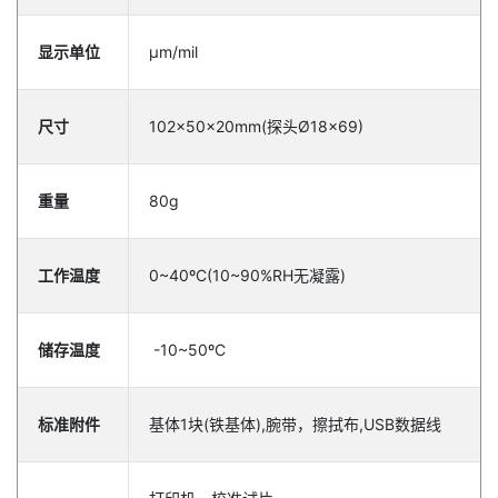
显示单位
μm/mil
尺寸
102×50×20mm(探头Ø18x69)
重量
80g
工作温度
0~40ºC(10~90%RH无凝露)
储存温度
-10~50ºC
标准附件
基体1块(铁基体),腕带，擦拭布,USB数据线