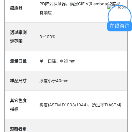
PD阵列探测器，满足CIE V(&lambda;)2度视
感应器
觉响应
在线咨询
透过率测
0~100%
定范围
测量口径
单一口径：Φ20mm
样品尺寸
厚度小于40mm
其它色度
雾度(ASTM D1003/1044)，透过率T(ASTM)
指标
观察者角