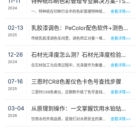
11-11
特种纸印刷色彩管理专业解决方案-TS7830便携式测色仪
2024
一、特种纸在印刷行业中的色彩管理特种纸，以其独特的质感和色彩表现力，在印刷行业中占据着重要的地位。特…
查看详情>>
02-13
乳胶漆调色：PeColor配色软件+测色仪，轻松搞定！
2025
传统乳胶漆调色车间里，调色师正对着一堆色卡和原料反复调试，手写配方被汗水浸湿，第5次上墙测试依然存在…
查看详情>>
12-26
石材光泽度怎么测？石材光泽度检验标准
2024
在石材加工与应用过程中，光泽度作为衡量石材表面反射光亮度和反射率的重要指标，不仅关乎石材的美学价值，…
查看详情>>
07-16
三恩时CR8色差仪色卡色号查找步骤
2025
三恩时CR8色差仪，近期新升级了色号查找功能。三恩时教大家使用色差仪查找色卡色号。色卡色号查找步骤：1.…
查看详情>>
03-04
从原理到操作：一文掌握饮用水铂钴色度检测与三恩时液体色度仪应用全流程
2026
饮用水的外观品质，是我们对水质安全的第一直观感受——清澈透明的水，才能让人喝得放心。而色度…
查看详情>>