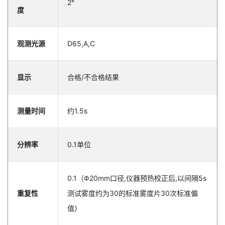
2°
度
观测光源
D65,A,C
显示
合格/不合格结果
测量时间
约1.5s
分辨率
0.1单位
0.1（Φ20mm口径,仪器预热校正后,以间隔5s
重复性
测试雾度约为30的标准雾度片30次标准偏
值）