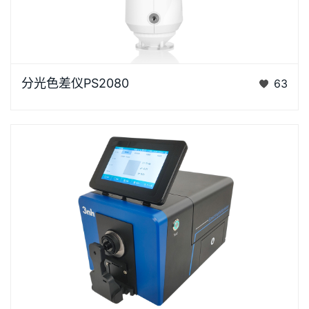
浏览器不支持“视频”标签。“胖妞”是国产分光色差仪PS
分光色差仪PS2080
63
系列的昵称，“胖妞&rdq…