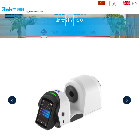
中文
|
EN
400-888-5135
雾度计YH20