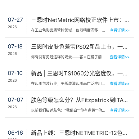
07-27
三恩时NetMetric网络校正软件上市：告别返厂，15分钟让测色仪“恢复出厂精度”
2026
在工业色彩品质管控领域，仪器精度漂移一直是制造企业挥之不去的隐痛。同一批货，A车间测合格、B车间测不合…
查看详情>>
07-18
三恩时皮肤色差宝PS02新品上市，一键测出你的精准肤色等级
2026
你有没有见过这样的场景——客人在镜子前端详半天，问：“我是不是白了一点？”美容师…
查看详情>>
07-10
新品 | 三恩时TS1060分光密度仪，一机覆盖平版装潢印刷品色密度与色差检测
2026
在印刷包装行业，平版装潢印刷品广泛应用于包装工艺品、日化标签、节日用品等场景，客户对同一批次产品的色…
查看详情>>
07-07
肤色等级怎么分？从Fitzpatrick到ITA°，三恩时皮肤测色仪让肤色“数字化”
2026
以前我们描述肤色：“我偏白”“你有点黄”“他挺黑”……现在…
查看详情>>
06-16
新品上线：三恩时NETMETRIC-12色砖与网络校正软件，解决台间差难题