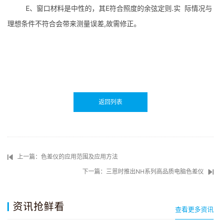
E
E
.
、窗口材料是中性的，其
符合照度的余弦定则
实
际情况与
,
理想条件不符合会带来测量误差
故需修正。
返回列表
上一篇：色差仪的应用范围及应用方法
下一篇：三恩时推出NH系列高品质电脑色差仪
资讯抢鲜看
查看更多资讯