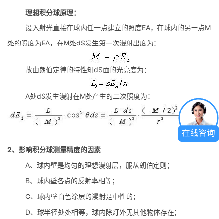
理想积分球原理：
EA
M
设入射光直接在球内任一点建立的照度
，在球内的另一点
EA
M
dS
处的照度为
，在
处
发生第一次漫射出度为：
dS
故由朗伯定律的特性知
面的光亮度为：
A
dS
M
处
发生漫射在
处产生的二次照度为：
在线咨询
2、
影响积分球测量精度的因素
A
、球内壁是均匀的理想漫射层，服从朗伯定则；
B
、球内壁各点的反射率相等；
C
、球内壁白色涂层的漫射是中性的；
D
、球半径处处相等，球内除灯外无其他物体存在；