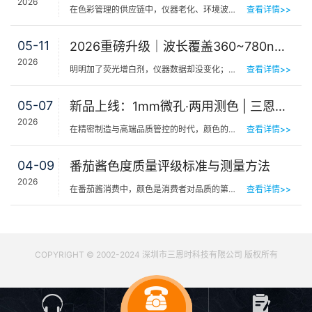
2026
在色彩管理的供应链中，仪器老化、环境波动、台间差…… 一个环节的微小偏差，都可能导致最终…
查看详情>>
05-11
2026重磅升级｜波长覆盖360~780nm，三恩时便携式分光测色仪全光谱了！
2026
明明加了荧光增白剂，仪器数据却没变化；两个零件在室内颜色一样，一到阳光下就“原形毕露”&hel…
查看详情>>
05-07
新品上线：1mm微孔·两用测色 | 三恩时PS401/PS301分光测色仪！
2026
在精密制造与高端品质管控的时代，颜色的微小偏差往往决定着产品的最终命运。对于极小物件、曲面弧面、精密…
查看详情>>
04-09
番茄酱色度质量评级标准与测量方法
2026
在番茄酱消费中，颜色是消费者对品质的第一感知，其一致性与达标性直接影响品牌信任度和产品竞争力。很多人…
查看详情>>
COPYRIGHT © 2002-2024 深圳市三恩时科技有限公司 版权所有