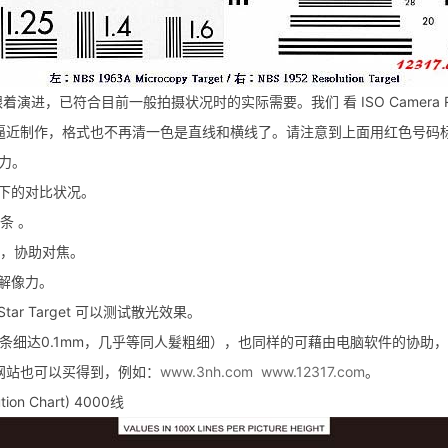
符合目前一般拍摄状况时的实际需要。我们 看 ISO Camera Resolut
逼近制作，格式也不再清一色是直线和横线了。请注意到上面用红色号码
像力。
率不同下的对比状况。
力条 。
同心圆，协助对焦。
像的解像力。
ctor Star Target 可以测试散光效果。
条细达0.1mm，几乎等同人髮粗细），也同样的可藉由电脑软件的协助，
购物网站也可以买得到，例如：
www.3nh.com
www.12317.com
。
on Chart) 4000线