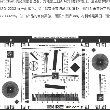
st Chart 也必须跟着改变，方能跟上日新月异的器材表现。最新版解像力测试图
同样是根植于 ISO12233 标准而建立。除了保有原来的测试标准外，也针对
0 cm x 144cm， 进口产品的售价高傲，而国产品牌3nh，材料都是