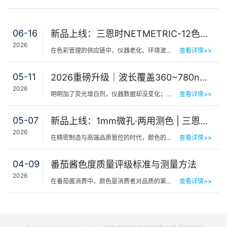
06-16
新品上线：三恩时NETMETRIC-12色砖与网络校正软件，解决台间差难题
2026
在色彩管理的供应链中，仪器老化、环境波动、台间差…… 一个环节的微小偏差，都可能导致最终…
查看详情>>
05-11
2026重磅升级｜波长覆盖360~780nm，三恩时便携式分光测色仪全光谱了！
2026
明明加了荧光增白剂，仪器数据却没变化；两个零件在室内颜色一样，一到阳光下就“原形毕露”&hel…
查看详情>>
05-07
新品上线：1mm微孔·两用测色 | 三恩时PS401/PS301分光测色仪！
2026
在精密制造与高端品质管控的时代，颜色的微小偏差往往决定着产品的最终命运。对于极小物件、曲面弧面、精密…
查看详情>>
04-09
番茄酱色度质量评级标准与测量方法
2026
在番茄酱消费中，颜色是消费者对品质的第一感知，其一致性与达标性直接影响品牌信任度和产品竞争力。很多人…
查看详情>>