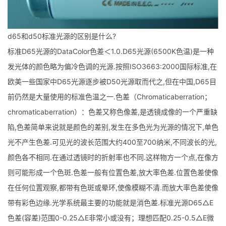
d65和d50标准光源的区别是什么?
标准D65光源的DataColor色差＜1.0.D65光源(6500K色温)是一种
发光体的颜色略为偏冷色调的光源.按照ISO3663:2000国际标准,在
欧美一些国家中D65光源逐步被D50光源取而代之,但在中国,D65目
前仍然是大量使用的标准色温之一.色差（Chromaticaberration；
chromaticaberration）：色差又称色像差,是透镜成像的一个严重缺
陷,色差简单来说就是颜色的差别,发生在多色光为光源的情况下,单色
光不产生色差.可见光的波长范围大约400至700纳米,不同波长的光,
颜色各不相同.在通过透镜时的折射率也不同.这样物方一个点,在像方
则可能形成一个色斑.色差一般有位置色差,放大率色差.位置色差使像
在任何位置观察,都带有色斑或晕环,使像模糊不清.而放大率色差使像
带有彩色边缘.光学系统最主要的功能就是消色差.标准光源D65△E
色差(容差)范围0-0.25△E非常小或没有；理想匹配0.25-0.5△E微