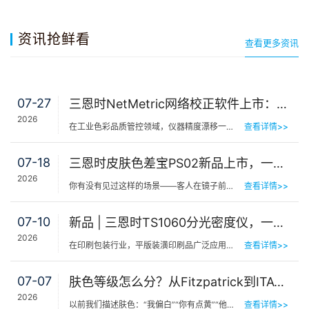
资讯抢鲜看
查看更多资讯
07-27
三恩时NetMetric网络校正软件上市：告别返厂，15分钟让测色仪“恢复出厂精度”
2026
在工业色彩品质管控领域，仪器精度漂移一直是制造企业挥之不去的隐痛。同一批货，A车间测合格、B车间测不合…
查看详情>>
07-18
三恩时皮肤色差宝PS02新品上市，一键测出你的精准肤色等级
2026
你有没有见过这样的场景——客人在镜子前端详半天，问：“我是不是白了一点？”美容师…
查看详情>>
07-10
新品 | 三恩时TS1060分光密度仪，一机覆盖平版装潢印刷品色密度与色差检测
2026
在印刷包装行业，平版装潢印刷品广泛应用于包装工艺品、日化标签、节日用品等场景，客户对同一批次产品的色…
查看详情>>
07-07
肤色等级怎么分？从Fitzpatrick到ITA°，三恩时皮肤测色仪让肤色“数字化”
2026
以前我们描述肤色：“我偏白”“你有点黄”“他挺黑”……现在…
查看详情>>