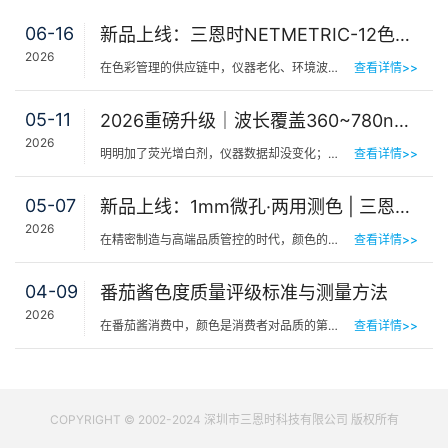
06-16
新品上线：三恩时NETMETRIC-12色砖与网络校正软件，解决台间差难题
2026
在色彩管理的供应链中，仪器老化、环境波动、台间差…… 一个环节的微小偏差，都可能导致最终…
查看详情>>
05-11
2026重磅升级｜波长覆盖360~780nm，三恩时便携式分光测色仪全光谱了！
2026
明明加了荧光增白剂，仪器数据却没变化；两个零件在室内颜色一样，一到阳光下就“原形毕露”&hel…
查看详情>>
05-07
新品上线：1mm微孔·两用测色 | 三恩时PS401/PS301分光测色仪！
2026
在精密制造与高端品质管控的时代，颜色的微小偏差往往决定着产品的最终命运。对于极小物件、曲面弧面、精密…
查看详情>>
04-09
番茄酱色度质量评级标准与测量方法
2026
在番茄酱消费中，颜色是消费者对品质的第一感知，其一致性与达标性直接影响品牌信任度和产品竞争力。很多人…
查看详情>>
COPYRIGHT © 2002-2024 深圳市三恩时科技有限公司 版权所有