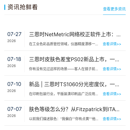
资讯抢鲜看
查看更多资讯
07-27
三恩时NetMetric网络校正软件上市：告别返厂，15分钟让测色仪“恢复出厂精度”
2026
在工业色彩品质管控领域，仪器精度漂移一直是制造企业挥之不去的隐痛。同一批货，A车间测合格、B车间测不合…
查看详情>>
07-18
三恩时皮肤色差宝PS02新品上市，一键测出你的精准肤色等级
2026
你有没有见过这样的场景——客人在镜子前端详半天，问：“我是不是白了一点？”美容师…
查看详情>>
07-10
新品 | 三恩时TS1060分光密度仪，一机覆盖平版装潢印刷品色密度与色差检测
2026
在印刷包装行业，平版装潢印刷品广泛应用于包装工艺品、日化标签、节日用品等场景，客户对同一批次产品的色…
查看详情>>
07-07
肤色等级怎么分？从Fitzpatrick到ITA°，三恩时皮肤测色仪让肤色“数字化”
2026
以前我们描述肤色：“我偏白”“你有点黄”“他挺黑”……现在…
查看详情>>