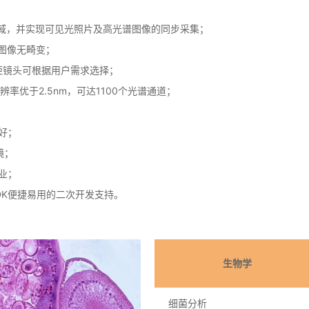
域，并实现可见光照片及高光谱图像的同步采集；
图像无畸变；
m焦距镜头可根据用户需求选择；
辨率优于2.5nm，可达1100个光谱通道；
好；
镜；
业；
DK便捷易用的二次开发支持。
生物学
细菌分析