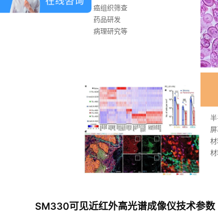
在线咨询
癌组织筛查
药品研发
病理研究等
半
屏
材
材
SM330可见近红外高光谱成像仪技术参数