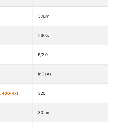
30µm
>60%
F/2.0
InGaAs
, 400(4x)
320
30 µm