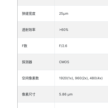
狭缝宽度
25µm
透射效率
>60%
F数
F/2.6
探测器
CMOS
空间像素数
1920(1x), 960(2x), 480(4x)
像素尺寸
5.86 µm