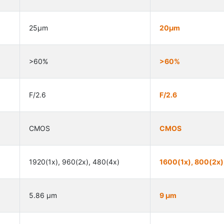
25µm
20µm
>60%
>60%
F/2.6
F/2.6
CMOS
CMOS
1920(1x), 960(2x), 480(4x)
1600(1x), 800(2x)
5.86 µm
9 µm